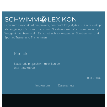
Schwimmlexikon.de ist ein privates, non-profit-Projekt, das Dr. Klaus Rudolph
als langjähriger Schwimmtrainer und Sportwissenschaftler zusammen mit
Weggefährten bereitstellt. Es richtet sich vorwiegend an Sportlerinnen und
Sportler, Trainer und Trainerinnen.
Kontakt
klaus.rudolph@schwimmlexikon.de
0381 36768890
Folgt uns auf
Impressum
Datenschutz