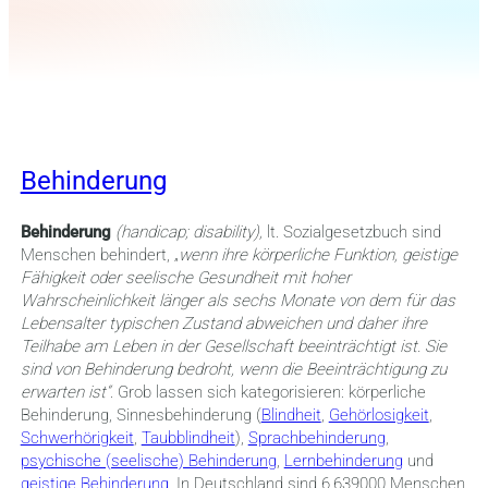
Behinderung
Behinderung
(handicap; disability),
lt. Sozialgesetzbuch sind
Menschen behindert, „
wenn ihre körperliche Funktion, geistige
Fähigkeit oder seelische Gesundheit mit hoher
Wahrscheinlichkeit länger als sechs Monate von dem für das
Lebensalter typischen Zustand abweichen und daher ihre
Teilhabe am Leben in der Gesellschaft beeinträchtigt ist. Sie
sind von Behinderung bedroht, wenn die Beeinträchtigung zu
erwarten ist“
. Grob lassen sich kategorisieren: körperliche
Behinderung, Sinnesbehinderung (
Blindheit
,
Gehörlosigkeit
,
Schwerhörigkeit
,
Taubblindheit
),
Sprachbehinderung
,
psychische (seelische) Behinderung
,
Lernbehinderung
und
geistige Behinderung
. In Deutschland sind 6.639000 Menschen