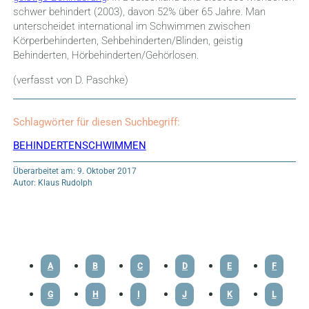
schwer behindert (2003), davon 52% über 65 Jahre. Man
unterscheidet international im Schwimmen zwischen
Körperbehinderten, Sehbehinderten/Blinden, geistig
Behinderten, Hörbehinderten/Gehörlosen.
(verfasst von D. Paschke)
Schlagwörter für diesen Suchbegriff:
BEHINDERTENSCHWIMMEN
Überarbeitet am: 9. Oktober 2017
Autor: Klaus Rudolph
A
B
C
D
E
F
G
H
I
J
K
L