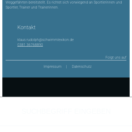
Weggefährten bereitstellt. Es richtet sich vorwiegend an Sportlerinnen und
Sportler, Trainer und Trainerinnen.
Kontakt
klaus.rudolph@schwimmlexikon.de
0381 36768890
Folgt uns auf
Impressum
Datenschutz