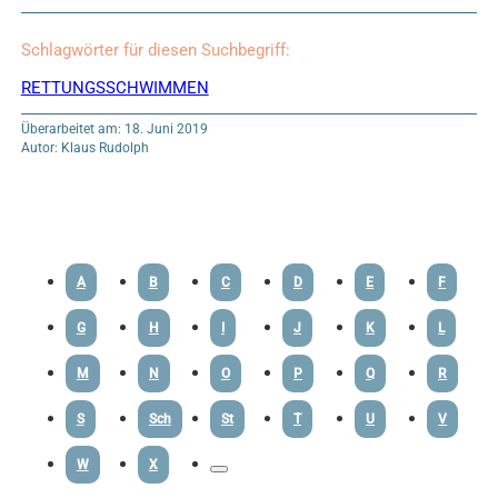
Schlagwörter für diesen Suchbegriff:
RETTUNGSSCHWIMMEN
Überarbeitet am: 18. Juni 2019
Autor: Klaus Rudolph
A
B
C
D
E
F
G
H
I
J
K
L
M
N
O
P
Q
R
S
Sch
St
T
U
V
W
X