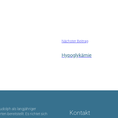
Nächster Beitrag
Hypoglykämie
Rudolph als langjähriger
Kontakt
bereitstellt. Es richtet sich