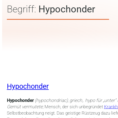
Begriff:
Hypochonder
Hypochonder
Hypochonder
(hypochondriac),
griech,. hypo für „unte
Gemüt vermutete;
Mensch, der sich unbegründet
Krankh
Selbstbeobachtung neigt. Das geistige Rüstzeug dazu lie