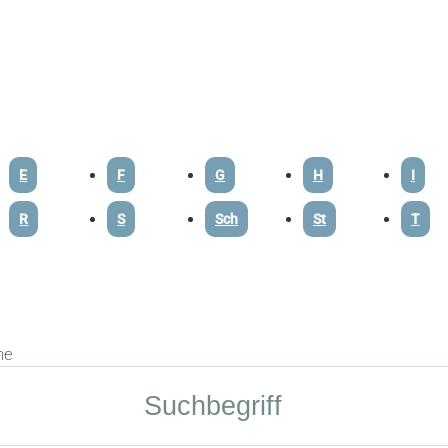
E
F
G
H
I
R
S
Sch
St
T
he