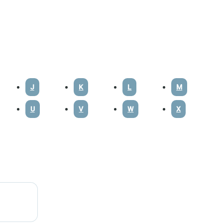
J
K
L
M
U
V
W
X