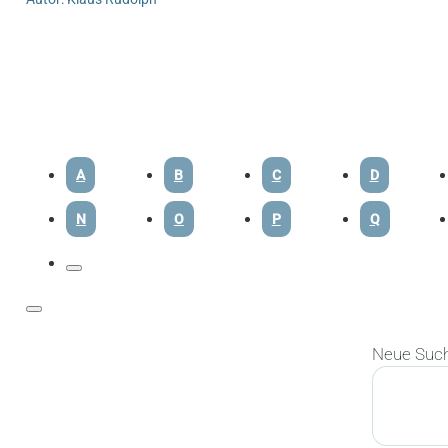
A
B
C
D
N
O
P
Q
Neue Suc
Suchen