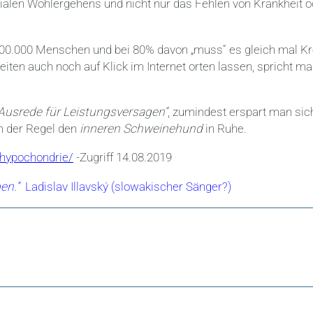
zialen Wohlergehens und nicht nur das Fehlen von Krankheit o
800.000 Menschen und bei 80% davon „muss“ es gleich mal K
eiten auch noch auf Klick im Internet orten lassen, spricht m
 Ausrede für Leistungsversagen“
, zumindest erspart man sic
in der Regel den
inneren Schweinehund
in Ruhe.
/hypochondrie/
-Zugriff 14.08.2019
ben.“
Ladislav Illavský (slowakischer Sänger?)