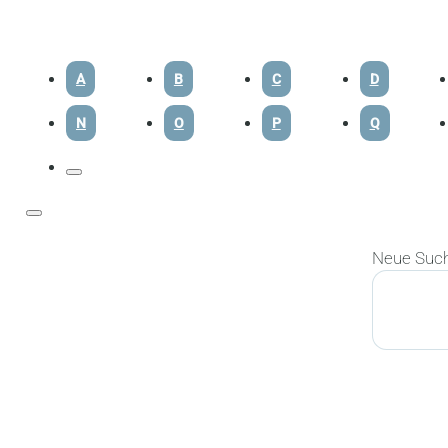
A
B
C
D
N
O
P
Q
Neue Suc
Suchen