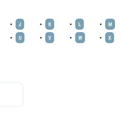
J
K
L
M
U
V
W
X