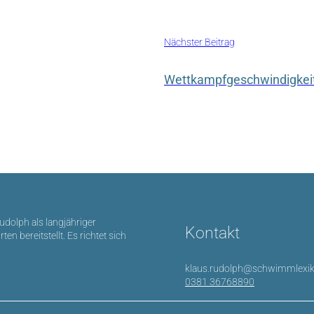
Nächster Beitrag
Wettkampfgeschwindigkei
Rudolph als langjähriger
Kontakt
bereitstellt. Es richtet sich
klaus.rudolph@schwimmlexik
0381 36768890