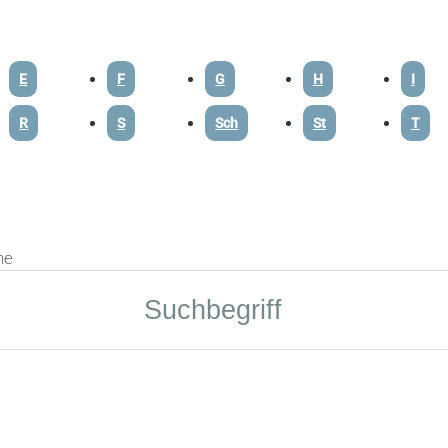
E
F
G
H
I
R
S
Sch
St
T
he