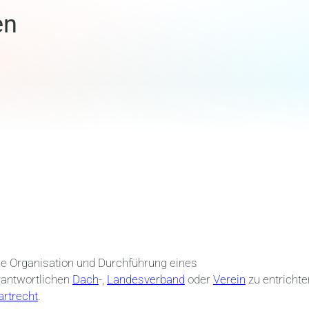
en
die Organisation und Durchführung eines
rantwortlichen
Dach
-,
Landesverband
oder
Verein
zu entrichte
artrecht
.