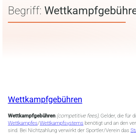
Begriff:
Wettkampfgebühr
Wettkampfgebühren
Wettkampfgebühren
(competitive fees),
Gelder, die für 
Wettkampfes
/
Wettkampfsystems
benötigt und an den ve
sind. Bei Nichtzahlung verwirkt der Sportler/Verein das
St