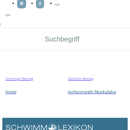
W
X
e
Vorheriger Beitrag
Nächster Beitrag
Ironie
Ischiocrurale Muskulatur