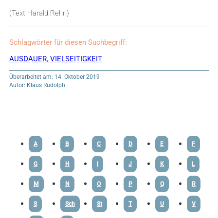
(Text Harald Rehn)
Schlagwörter für diesen Suchbegriff:
AUSDAUER
,
VIELSEITIGKEIT
Überarbeitet am: 14. Oktober 2019
Autor: Klaus Rudolph
A
B
C
D
E
F
G
H
I
J
K
L
M
N
O
P
Q
R
S
Sch
St
T
U
V