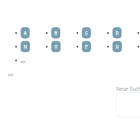
A
B
C
D
N
O
P
Q
Neue Suc
Suchen