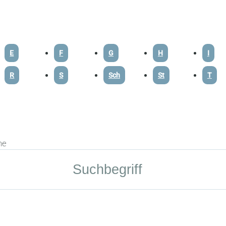
E
F
G
H
I
R
S
Sch
St
T
he