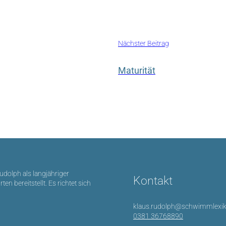
Nächster Beitrag
Maturität
Rudolph als langjähriger
Kontakt
bereitstellt. Es richtet sich
klaus.rudolph@schwimmlexik
0381 36768890