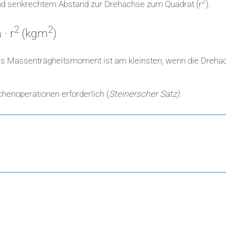
2
nd senkrechtem Abstand zur Drehachse zum Quadrat (r
).
2
2
· r
(kgm
)
. Das Massenträgheitsmoment ist am kleinsten, wenn die Dreha
henoperationen erforderlich (
Steinerscher Satz).