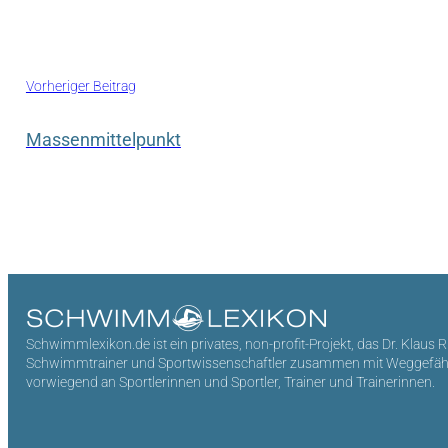
Vorheriger Beitrag
Massenmittelpunkt
Schwimmlexikon.de ist ein privates, non-profit-Projekt, das Dr. Klaus 
Schwimmtrainer und Sportwissenschaftler zusammen mit Weggefährten 
vorwiegend an Sportlerinnen und Sportler, Trainer und Trainerinnen.