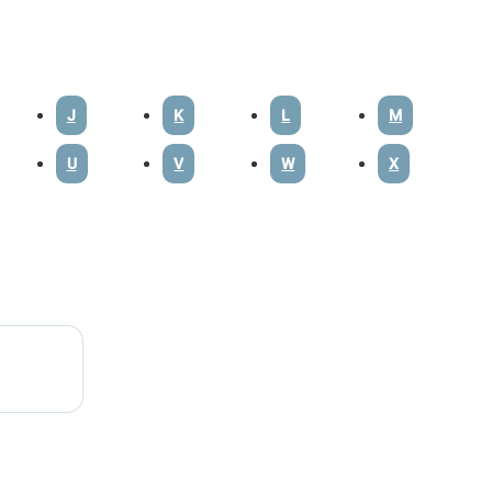
J
K
L
M
U
V
W
X