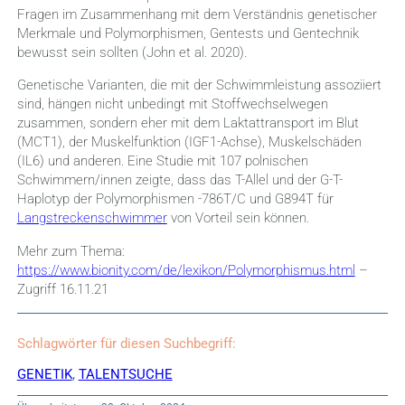
Fragen im Zusammenhang mit dem Verständnis genetischer
Merkmale und Polymorphismen, Gentests und Gentechnik
bewusst sein sollten (John et al. 2020).
Genetische Varianten, die mit der Schwimmleistung assoziiert
sind, hängen nicht unbedingt mit Stoffwechselwegen
zusammen, sondern eher mit dem Laktattransport im Blut
(MCT1), der Muskelfunktion (IGF1-Achse), Muskelschäden
(IL6) und anderen. Eine Studie mit 107 polnischen
Schwimmern/innen zeigte, dass das T-Allel und der G-T-
Haplotyp der Polymorphismen -786T/C und G894T für
Langstreckenschwimmer
von Vorteil sein können.
Mehr zum Thema:
https://www.bionity.com/de/lexikon/Polymorphismus.html
–
Zugriff 16.11.21
Schlagwörter für diesen Suchbegriff:
GENETIK
,
TALENTSUCHE