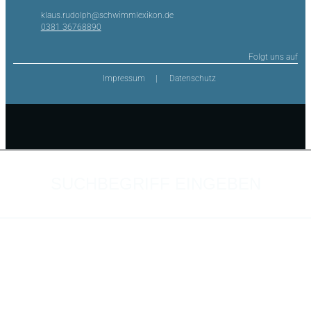
klaus.rudolph@schwimmlexikon.de
0381 36768890
Folgt uns auf
Impressum
Datenschutz