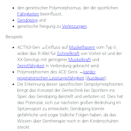
den genetischer Polymorphismus, der die sportlichen
Fähigkeiten
beeinflusst,
Gendoping
und
genetische Neigung zu
Verletzungen
.
Beispiele:
ACTN3-Gen →Einfluss auf
Muskelfasern
vom Typ II,
wobei das R-Allel für
Schnellkraft
von Vorteil ist und der
XX-Genotyp mit geringerer
Muskelkraft
und
Sprintfähigkeit
in Verbindung gebracht wird.
Polymorphismen des ACE-Gens →
kardio-
respiratorischen Leistungsfähigkeit
(
Ausdauer
).
Die Erkennung dieser spezifischen Genpolymorphismen
bringt das Konzept der Gentechnik bei Sportlern ins
Spiel, das Gendoping darstellt und verboten ist. Dies hat
das Potenzial, sich zur nächsten großen Bedrohung im
Spitzensport zu entwickeln; Gendoping könnte
gefährliche und sogar tödliche Folgen haben, da das
Wissen über Gentherapie noch in den Kinderschuhen
steckt.