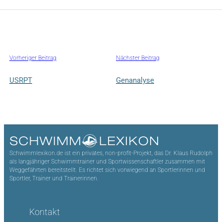
Vorheriger Beitrag
Nächster Beitrag
USRPT
Genanalyse
Schwimmlexikon.de ist ein privates, non-profit-Projekt, das Dr. Klaus Rudolph
als langjähriger Schwimmtrainer und Sportwissenschaftler zusammen mit
Weggefährten bereitstellt. Es richtet sich vorwiegend an Sportlerinnen und
Sportler, Trainer und Trainerinnen.
Kontakt