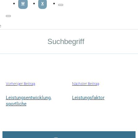
W
X
e
Vorheriger Beitrag
Nächster Beitrag
Leistungsentwicklung,
Leistungsfaktor
sportliche