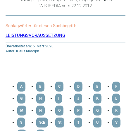
WIKIPEDIA vom 22.12.2012
Schlagwörter für diesen Suchbegriff:
LEISTUNGSVORAUSSETZUNG
Überarbeitet am: 6. März 2020
Autor: Klaus Rudolph
A
B
C
D
E
F
G
H
I
J
K
L
M
N
O
P
Q
R
S
Sch
St
T
U
V