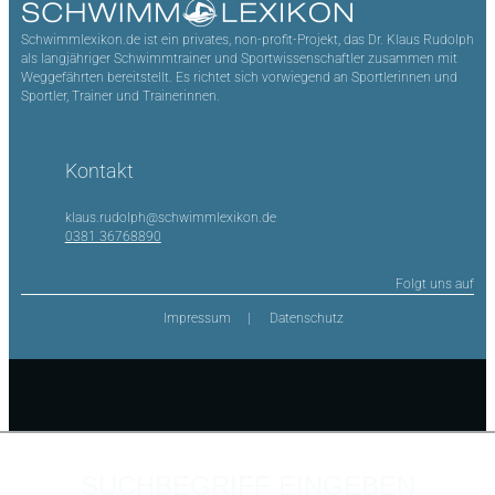
Schwimmlexikon.de ist ein privates, non-profit-Projekt, das Dr. Klaus Rudolph
als langjähriger Schwimmtrainer und Sportwissenschaftler zusammen mit
Weggefährten bereitstellt. Es richtet sich vorwiegend an Sportlerinnen und
Sportler, Trainer und Trainerinnen.
Kontakt
klaus.rudolph@schwimmlexikon.de
0381 36768890
Folgt uns auf
Impressum
Datenschutz