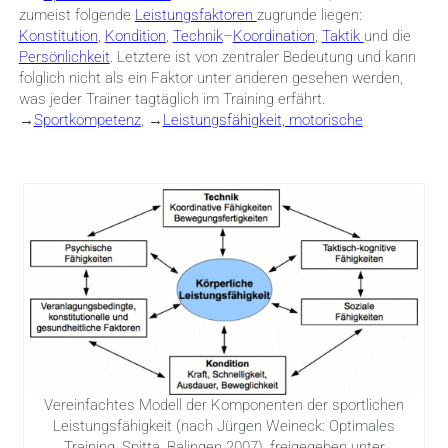
zumeist folgende
Leistungsfaktoren
zugrunde liegen:
Konstitution
,
Kondition
,
Technik
–
Koordination
,
Taktik
und die
Persönlichkeit
. Letztere ist von zentraler Bedeutung und kann
folglich nicht als ein Faktor unter anderen gesehen werden,
was jeder Trainer tagtäglich im Training erfährt.
→
Sportkompetenz
, →
Leistungsfähigkeit, motorische
Vereinfachtes Modell der Komponenten der sportlichen
Leistungsfähigkeit (nach Jürgen Weineck: Optimales
Training. Spitta, Balingen 2007), freigegeben unter