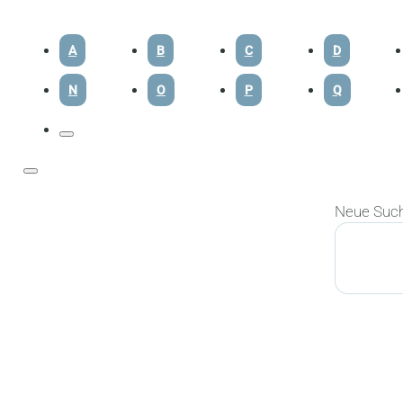
A
B
C
D
N
O
P
Q
Neue Suc
Suchen