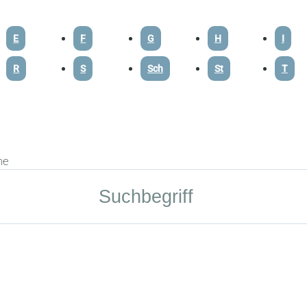
E
F
G
H
I
R
S
Sch
St
T
he