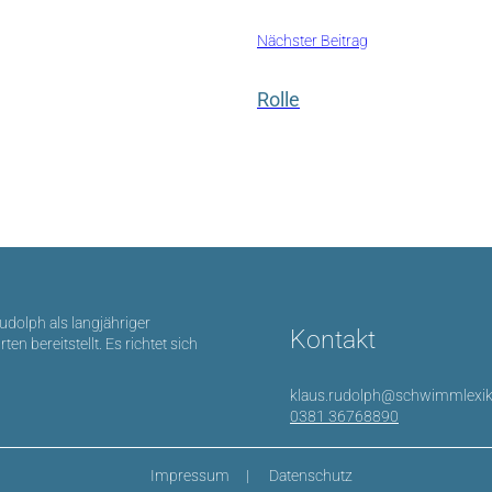
Nächster Beitrag
Rolle
Rudolph als langjähriger
Kontakt
bereitstellt. Es richtet sich
klaus.rudolph@schwimmlexik
0381 36768890
Impressum
Datenschutz