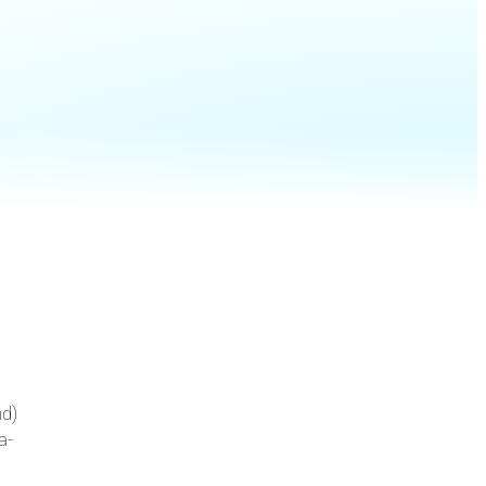
nd)
a-