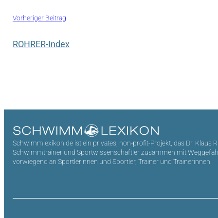
Vorheriger Beitrag
ROHRER-Index
Schwimmlexikon.de ist ein privates, non-profit-Projekt, das Dr. Klaus 
Schwimmtrainer und Sportwissenschaftler zusammen mit Weggefährten 
vorwiegend an Sportlerinnen und Sportler, Trainer und Trainerinnen.