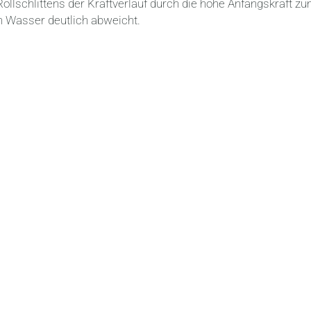
ollschlittens der Kraftverlauf durch die hohe Anfangskraft z
 Wasser deutlich abweicht.