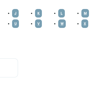
J
K
L
M
U
V
W
X