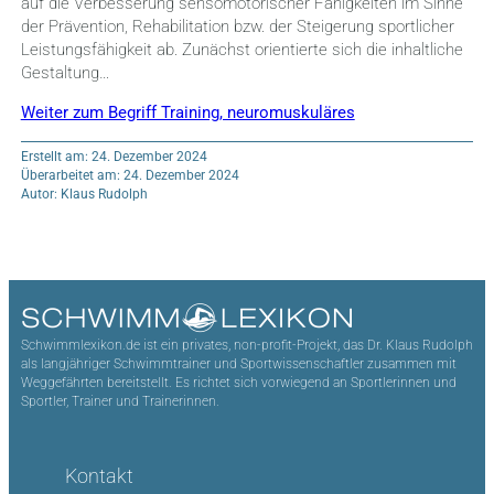
auf die Verbesserung sensomotorischer Fähigkeiten im Sinne
der Prävention, Rehabilitation bzw. der Steigerung sportlicher
Leistungsfähigkeit ab. Zunächst orientierte sich die inhaltliche
Gestaltung…
Weiter zum Begriff Training, neuromuskuläres
Erstellt am: 24. Dezember 2024
Überarbeitet am: 24. Dezember 2024
Autor: Klaus Rudolph
Schwimmlexikon.de ist ein privates, non-profit-Projekt, das Dr. Klaus Rudolph
als langjähriger Schwimmtrainer und Sportwissenschaftler zusammen mit
Weggefährten bereitstellt. Es richtet sich vorwiegend an Sportlerinnen und
Sportler, Trainer und Trainerinnen.
Kontakt