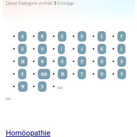
Diese Kategorie enthält
3
Einträge
A
B
C
D
E
F
G
H
I
J
K
L
M
N
O
P
Q
R
S
Sch
St
T
U
V
W
X
Homöopathie