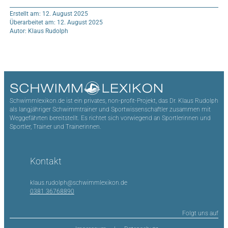
Erstellt am: 12. August 2025
Überarbeitet am: 12. August 2025
Autor: Klaus Rudolph
Schwimmlexikon.de ist ein privates, non-profit-Projekt, das Dr. Klaus Rudolph
als langjähriger Schwimmtrainer und Sportwissenschaftler zusammen mit
Weggefährten bereitstellt. Es richtet sich vorwiegend an Sportlerinnen und
Sportler, Trainer und Trainerinnen.
Kontakt
klaus.rudolph@schwimmlexikon.de
0381 36768890
Folgt uns auf