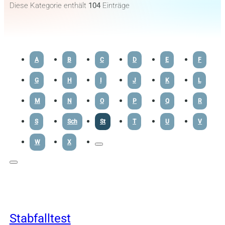
Diese Kategorie enthält
104
Einträge
A
B
C
D
E
F
G
H
I
J
K
L
M
N
O
P
Q
R
S
Sch
St
T
U
V
W
X
Stabfalltest