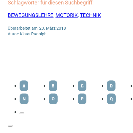
Schlagwörter für diesen Suchbegriff:
BEWEGUNGSLEHRE
,
MOTORIK
,
TECHNIK
Überarbeitet am: 23. März 2018
Autor: Klaus Rudolph
A
B
C
D
N
O
P
Q