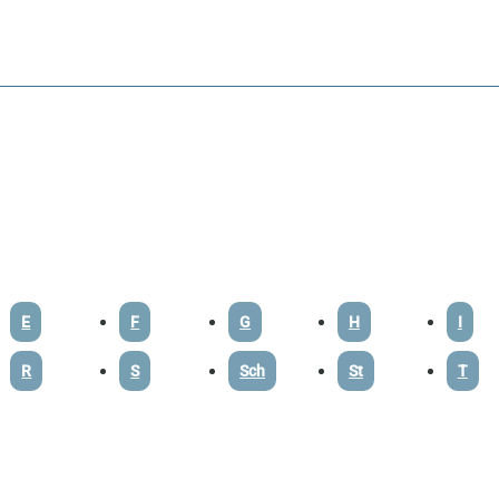
E
F
G
H
I
R
S
Sch
St
T