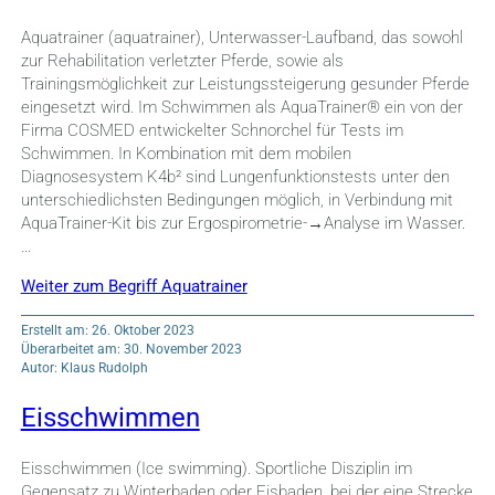
Aquatrainer (aquatrainer), Unterwasser-Laufband, das sowohl
zur Rehabilitation verletzter Pferde, sowie als
Trainingsmöglichkeit zur Leistungssteigerung gesunder Pferde
eingesetzt wird. Im Schwimmen als AquaTrainer® ein von der
Firma COSMED entwickelter Schnorchel für Tests im
Schwimmen. In Kombination mit dem mobilen
Diagnosesystem K4b² sind Lungenfunktionstests unter den
unterschiedlichsten Bedingungen möglich, in Verbindung mit
AquaTrainer-Kit bis zur Ergospirometrie-→Analyse im Wasser.
…
Weiter zum Begriff Aquatrainer
Erstellt am: 26. Oktober 2023
Überarbeitet am: 30. November 2023
Autor: Klaus Rudolph
Eisschwimmen
Eisschwimmen (Ice swimming). Sportliche Disziplin im
Gegensatz zu Winterbaden oder Eisbaden, bei der eine Strecke