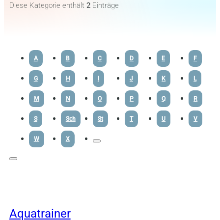
Diese Kategorie enthält
2
Einträge
A
B
C
D
E
F
G
H
I
J
K
L
M
N
O
P
Q
R
S
Sch
St
T
U
V
W
X
Aquatrainer