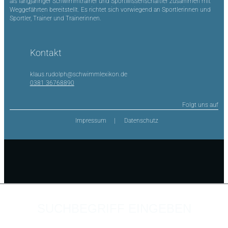
als langjähriger Schwimmtrainer und Sportwissenschaftler zusammen mit
Weggefährten bereitstellt. Es richtet sich vorwiegend an Sportlerinnen und
Sportler, Trainer und Trainerinnen.
Kontakt
klaus.rudolph@schwimmlexikon.de
0381 36768890
Folgt uns auf
Impressum
Datenschutz