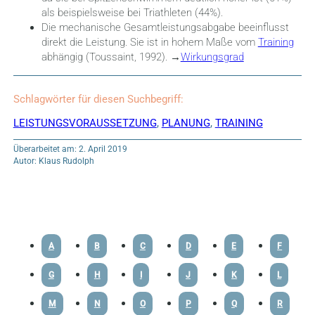
als beispielsweise bei Triathleten (44%).
Die mechanische Gesamtleistungsabgabe beeinflusst
direkt die Leistung. Sie ist in hohem Maße vom
Training
abhängig (Toussaint, 1992). →
Wirkungsgrad
Schlagwörter für diesen Suchbegriff:
LEISTUNGSVORAUSSETZUNG
,
PLANUNG
,
TRAINING
Überarbeitet am: 2. April 2019
Autor: Klaus Rudolph
A
B
C
D
E
F
G
H
I
J
K
L
M
N
O
P
Q
R