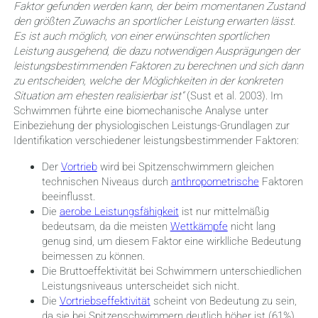
Faktor gefunden werden kann, der beim momentanen Zustand
den größten Zuwachs an sportlicher Leistung erwarten lässt.
Es ist auch möglich, von einer erwünschten sportlichen
Leistung ausgehend, die dazu notwendigen Ausprägungen der
leistungsbestimmenden Faktoren zu berechnen und sich dann
zu entscheiden, welche der Möglichkeiten in der konkreten
Situation am ehesten realisierbar ist“
(Sust et al. 2003). Im
Schwimmen führte eine biomechanische Analyse unter
Einbeziehung der physiologischen Leistungs-Grundlagen zur
Identifikation verschiedener leistungsbestimmender Faktoren:
Der
Vortrieb
wird bei Spitzenschwimmern gleichen
technischen Niveaus durch
anthropometrische
Faktoren
beeinflusst.
Die
aerobe Leistungsfähigkeit
ist nur mittelmäßig
bedeutsam, da die meisten
Wettkämpfe
nicht lang
genug sind, um diesem Faktor eine wirklliche Bedeutung
beimessen zu können.
Die Bruttoeffektivität bei Schwimmern unterschiedlichen
Leistungsniveaus unterscheidet sich nicht.
Die
Vortriebseffektivität
scheint von Bedeutung zu sein,
da sie bei Spitzenschwimmern deutlich höher ist (61%)