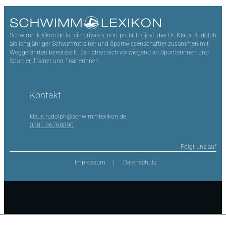
Schwimmlexikon.de ist ein privates, non-profit-Projekt, das Dr. Klaus Rudolph
als langjähriger Schwimmtrainer und Sportwissenschaftler zusammen mit
Weggefährten bereitstellt. Es richtet sich vorwiegend an Sportlerinnen und
Sportler, Trainer und Trainerinnen.
Kontakt
klaus.rudolph@schwimmlexikon.de
0381 36768890
Folgt uns auf
Impressum
Datenschutz