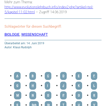
Mehr zum Thema:
http://www.evolutionslehrbuch.info/index2.php?artikel=teil-
5/kapitel-11-02.html
– Zugriff 14.06.2019
Schlagwörter für diesen Suchbegriff:
BIOLOGIE
,
WISSENSCHAFT
Überarbeitet am: 14. Juni 2019
Autor: Klaus Rudolph
A
B
C
D
E
F
G
H
I
J
K
L
M
N
O
P
Q
R
S
Sch
St
T
U
V