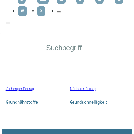
W
X
e
Vorheriger Beitrag
Nächster Beitrag
Grundnährstoffe
Grundschnelligkeit