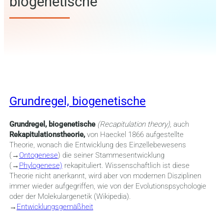
biogenetische
Grundregel, biogenetische
Grundregel, biogenetische
(Recapitulation theory),
auch
Rekapitulationstheorie,
von Haeckel 1866 aufgestellte
Theorie, wonach die Entwicklung des Einzellebewesens
(→
Ontogenese
) die seiner Stammesentwicklung
(→
Phylogenese)
rekapituliert. Wissenschaftlich ist diese
Theorie nicht anerkannt, wird aber von modernen Disziplinen
immer wieder aufgegriffen, wie von der Evolutionspsychologie
oder der Molekulargenetik (Wikipedia).
→
Entwicklungsgemäßheit