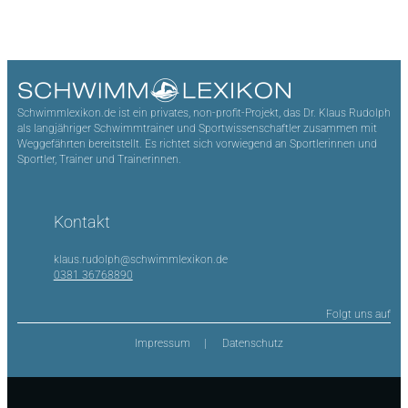
Schwimmlexikon.de ist ein privates, non-profit-Projekt, das Dr. Klaus Rudolph
als langjähriger Schwimmtrainer und Sportwissenschaftler zusammen mit
Weggefährten bereitstellt. Es richtet sich vorwiegend an Sportlerinnen und
Sportler, Trainer und Trainerinnen.
Kontakt
klaus.rudolph@schwimmlexikon.de
0381 36768890
Folgt uns auf
Impressum
Datenschutz