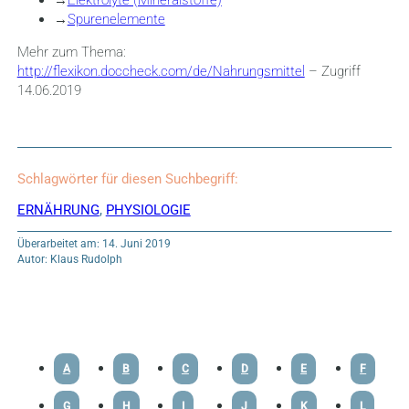
→
Spurenelemente
Mehr zum Thema:
http://flexikon.doccheck.com/de/Nahrungsmittel
– Zugriff
14.06.2019
Schlagwörter für diesen Suchbegriff:
ERNÄHRUNG
,
PHYSIOLOGIE
Überarbeitet am: 14. Juni 2019
Autor: Klaus Rudolph
A
B
C
D
E
F
G
H
I
J
K
L