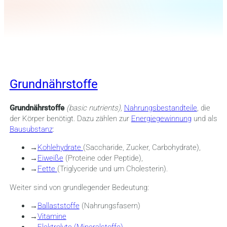
Grundnährstoffe
Grundnährstoffe
(basic nutrients),
Nahrungsbestandteile
, die
der Körper benötigt. Dazu zählen zur
Energiegewinnung
und als
Bausubstanz
:
→
Kohlehydrate
(Saccharide, Zucker, Carbohydrate),
→
Eiweiße
(Proteine oder Peptide),
→
Fette
(Triglyceride und um Cholesterin).
Weiter sind von grundlegender Bedeutung:
→
Ballaststoffe
(Nahrungsfasern)
→
Vitamine
→
Elektrolyte (Mineralstoffe)