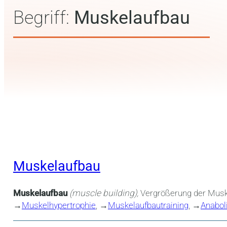
Begriff:
Muskelaufbau
Muskelaufbau
Muskelaufbau
(muscle building),
Vergrößerung der Musk
→
Muskelhypertrophie
, →
Muskelaufbautraining
, →
Anabol