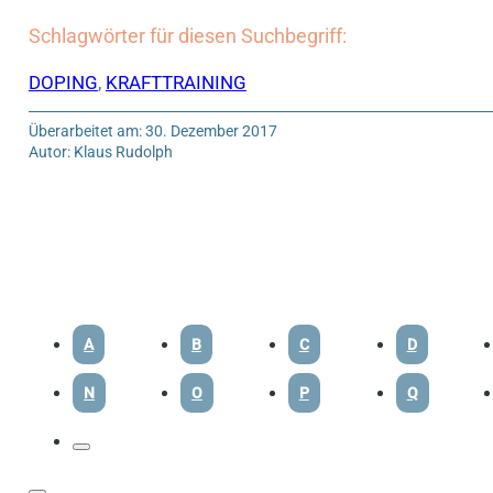
Schlagwörter für diesen Suchbegriff:
DOPING
,
KRAFTTRAINING
Überarbeitet am: 30. Dezember 2017
Autor: Klaus Rudolph
A
B
C
D
N
O
P
Q