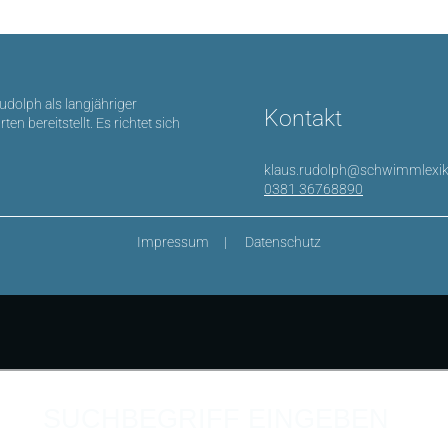
Rudolph als langjähriger
Kontakt
bereitstellt. Es richtet sich
klaus.rudolph@schwimmlexik
0381 36768890
Impressum
Datenschutz