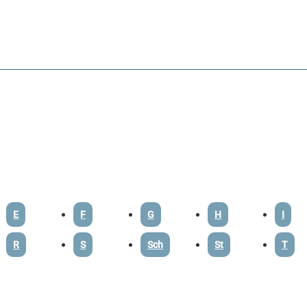
E
F
G
H
I
R
S
Sch
St
T