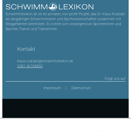
Schwimmlexikon.de ist ein privates, non-profit-Projekt, das Dr. Klaus Rudolph
als langjähriger Schwimmtrainer und Sportwissenschaftler zusammen mit
Weggefährten bereitstellt. Es richtet sich vorwiegend an Sportlerinnen und
Sportler, Trainer und Trainerinnen.
Kontakt
klaus.rudolph@schwimmlexikon.de
0381 36768890
Folgt uns auf
Impressum
Datenschutz