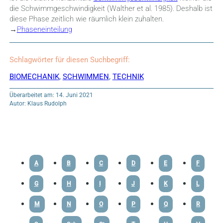
die Schwimmgeschwindigkeit (Walther et al. 1985). Deshalb ist
diese Phase zeitlich wie räumlich klein zuhalten.
→
Phaseneinteilung
Schlagwörter für diesen Suchbegriff:
BIOMECHANIK
,
SCHWIMMEN
,
TECHNIK
Überarbeitet am: 14. Juni 2021
Autor: Klaus Rudolph
A
B
C
D
E
F
G
H
I
J
K
L
M
N
O
P
Q
R