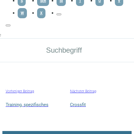
S
Sch
St
T
U
V
W
X
e
Vorheriger Beitrag
Nächster Beitrag
Training, spezifisches
Crossfit