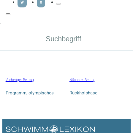
W
X
e
Vorheriger Beitrag
Nächster Beitrag
Programm, olympisches
Rückholphase