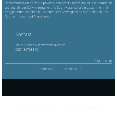
Schwimmlexikon.de ist ein privates, non-profit-Projekt, das Dr. Klaus Rudolph
als langjähriger Schwimmtrainer und Sportwissenschaftler zusammen mit
Weggefährten bereitstellt. Es richtet sich vorwiegend an Sportlerinnen und
Sportler, Trainer und Trainerinnen.
Kontakt
klaus.rudolph@schwimmlexikon.de
0381 36768890
Folgt uns auf
Impressum
Datenschutz