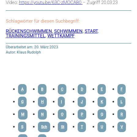
Video:
https://youtu.be/63C-zMOCAB0
– Zugriff 20.03.23
Schlagwörter für diesen Suchbegriff:
RÜCKENSCHWIMMEN
,
SCHWIMMEN
,
START
,
TRAININGSMITTEL
,
WETTKAMPF
Überarbeitet am: 20. März 2023
Autor: Klaus Rudolph
A
B
C
D
E
F
G
H
I
J
K
L
M
N
O
P
Q
R
S
Sch
St
T
U
V