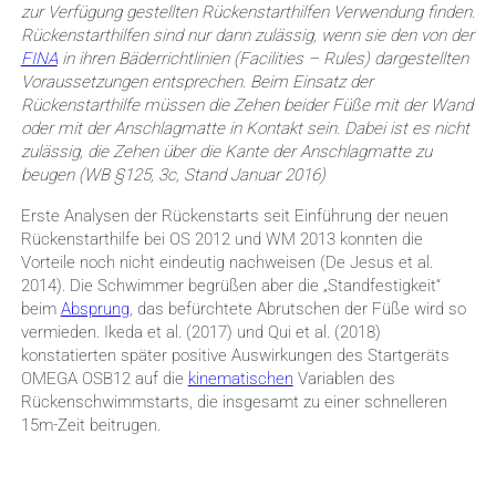
zur Verfügung gestellten Rückenstarthilfen Verwendung finden.
Rückenstarthilfen sind nur dann zulässig, wenn sie den von der
FINA
in ihren Bäderrichtlinien (Facilities – Rules) dargestellten
Voraussetzungen entsprechen. Beim Einsatz der
Rückenstarthilfe müssen die Zehen beider Füße mit der Wand
oder mit der Anschlagmatte in Kontakt sein. Dabei ist es nicht
zulässig, die Zehen über die Kante der Anschlagmatte zu
beugen (WB §125, 3c, Stand Januar 2016)
Erste Analysen der Rückenstarts seit Einführung der neuen
Rückenstarthilfe bei OS 2012 und WM 2013 konnten die
Vorteile noch nicht eindeutig nachweisen (De Jesus et al.
2014). Die Schwimmer begrüßen aber die „Standfestigkeit“
beim
Absprung
, das befürchtete Abrutschen der Füße wird so
vermieden. Ikeda et al. (2017) und Qui et al. (2018)
konstatierten später positive Auswirkungen des Startgeräts
OMEGA OSB12 auf die
kinematischen
Variablen des
Rückenschwimmstarts, die insgesamt zu einer schnelleren
15m-Zeit beitrugen.