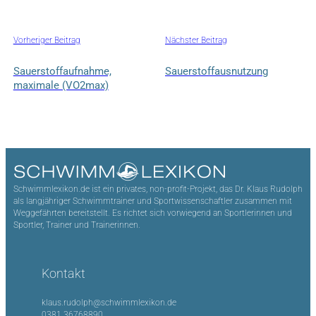
Vorheriger Beitrag
Nächster Beitrag
Sauerstoffaufnahme,
Sauerstoffausnutzung
maximale (VO2max)
Schwimmlexikon.de ist ein privates, non-profit-Projekt, das Dr. Klaus Rudolph
als langjähriger Schwimmtrainer und Sportwissenschaftler zusammen mit
Weggefährten bereitstellt. Es richtet sich vorwiegend an Sportlerinnen und
Sportler, Trainer und Trainerinnen.
Kontakt
klaus.rudolph@schwimmlexikon.de
0381 36768890