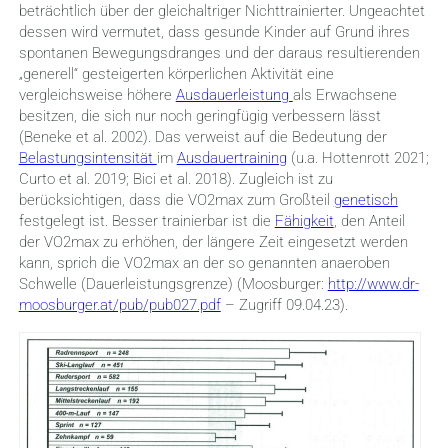
beträchtlich über der gleichaltriger Nichttrainierter. Ungeachtet
dessen wird vermutet, dass gesunde Kinder auf Grund ihres
spontanen Bewegungsdranges und der daraus resultierenden
„generell“ gesteigerten körperlichen Aktivität eine
vergleichsweise höhere
Ausdauerleistung
als Erwachsene
besitzen, die sich nur noch geringfügig verbessern lässt
(Beneke et al. 2002). Das verweist auf die Bedeutung der
Belastungsintensität
im
Ausdauertraining
(u.a. Hottenrott 2021;
Curto et al. 2019; Bici et al. 2018). Zugleich ist zu
berücksichtigen, dass die VO2max zum Großteil
genetisch
festgelegt ist. Besser trainierbar ist die
Fähigkeit
, den Anteil
der VO2max zu erhöhen, der längere Zeit eingesetzt werden
kann, sprich die VO2max an der so genannten anaeroben
Schwelle (Dauerleistungsgrenze) (Moosburger:
http://www.dr-
moosburger.at/pub/pub027.pdf
– Zugriff 09.04.23).