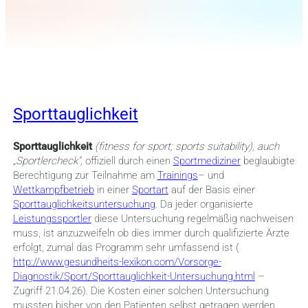
Sporttauglichkeit
Sporttauglichkeit
(fitness for sport; sports suitability), auch
„Sportlercheck“,
offiziell durch einen
Sportmediziner
beglaubigte
Berechtigung zur Teilnahme am
Trainings
– und
Wettkampfbetrieb
in einer
Sportart
auf der Basis einer
Sporttauglichkeitsuntersuchung
. Da jeder organisierte
Leistungssportler
diese Untersuchung regelmäßig nachweisen
muss, ist anzuzweifeln ob dies immer durch qualifizierte Ärzte
erfolgt, zumal das Programm sehr umfassend ist (
http://www.gesundheits-lexikon.com/Vorsorge-
Diagnostik/Sport/Sporttauglichkeit-Untersuchung.html
–
Zugriff 21.04.26). Die Kosten einer solchen Untersuchung
mussten bisher von den Patienten selbst getragen werden.