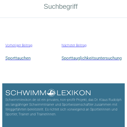
Vorheriger Beitrag
Nächster Beitrag
Sporttauchen
Sporttauglichkeitsuntersuchung
Schwimmlexikon.de ist ein privates, non-profit-Projekt, das Dr. Klaus Rudolph
als langjähriger Schwimmtrainer und Sportwissenschaftler zusammen mit
Weggefährten bereitstellt. Es richtet sich vorwiegend an Sportlerinnen und
Sportler, Trainer und Trainerinnen.