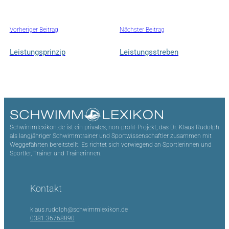
Vorheriger Beitrag
Nächster Beitrag
Leistungsprinzip
Leistungsstreben
Schwimmlexikon.de ist ein privates, non-profit-Projekt, das Dr. Klaus Rudolph
als langjähriger Schwimmtrainer und Sportwissenschaftler zusammen mit
Weggefährten bereitstellt. Es richtet sich vorwiegend an Sportlerinnen und
Sportler, Trainer und Trainerinnen.
Kontakt
klaus.rudolph@schwimmlexikon.de
0381 36768890