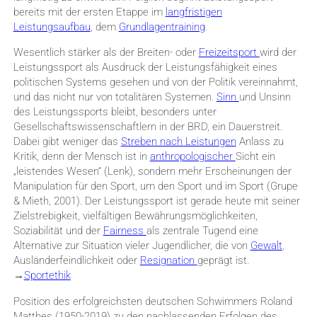
bereits mit der ersten Etappe im
langfristigen
Leistungsaufbau
, dem
Grundlagentraining
.
Wesentlich stärker als der Breiten- oder
Freizeitsport
wird der
Leistungssport als Ausdruck der Leistungsfähigkeit eines
politischen Systems gesehen und von der Politik vereinnahmt,
und das nicht nur von totalitären Systemen.
Sinn
und Unsinn
des Leistungssports bleibt, besonders unter
Gesellschaftswissenschaftlern in der BRD, ein Dauerstreit.
Dabei gibt weniger das
Streben nach Leistungen
Anlass zu
Kritik, denn der Mensch ist in
anthropologischer
Sicht ein
„leistendes Wesen“ (Lenk), sondern mehr Erscheinungen der
Manipulation für den Sport, um den Sport und im Sport (Grupe
& Mieth, 2001). Der Leistungssport ist gerade heute mit seiner
Zielstrebigkeit, vielfältigen Bewährungsmöglichkeiten,
Soziabilität und der
Fairness
als zentrale Tugend eine
Alternative zur Situation vieler Jugendlicher, die von
Gewalt
,
Ausländerfeindlichkeit oder
Resignation
geprägt ist.
→
Sportethik
Position des erfolgreichsten deutschen Schwimmers Roland
Matthes (1950-2019) zu den nachlassenden Erfolgen des