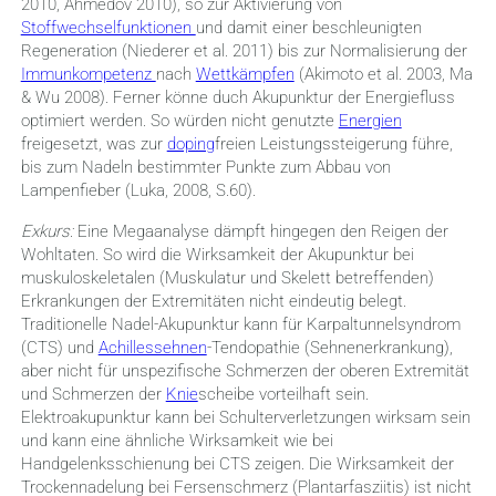
2010, Ahmedov 2010), so zur Aktivierung von
Stoffwechselfunktionen
und damit einer beschleunigten
Regeneration (Niederer et al. 2011) bis zur Normalisierung der
Immunkompetenz
nach
Wettkämpfen
(Akimoto et al. 2003, Ma
& Wu 2008). Ferner könne duch Akupunktur der Energiefluss
optimiert werden. So würden nicht genutzte
Energien
freigesetzt, was zur
doping
freien Leistungssteigerung führe,
bis zum Nadeln bestimmter Punkte zum Abbau von
Lampenfieber (Luka, 2008, S.60).
Exkurs:
Eine Megaanalyse dämpft hingegen den Reigen der
Wohltaten. So wird d
ie Wirksamkeit der Akupunktur bei
muskuloskeletalen (Muskulatur und Skelett betreffenden)
Erkrankungen der Extremitäten nicht eindeutig belegt.
Traditionelle Nadel-Akupunktur kann für Karpaltunnelsyndrom
(CTS) und
Achillessehnen
-Tendopathie (Sehnenerkrankung),
aber nicht für unspezifische Schmerzen der oberen Extremität
und Schmerzen der
Knie
scheibe vorteilhaft sein.
Elektroakupunktur kann bei Schulterverletzungen wirksam sein
und kann eine ähnliche Wirksamkeit wie bei
Handgelenksschienung bei CTS zeigen.
Die Wirksamkeit der
Trockennadelung bei Fersenschmerz (Plantarfasziitis) ist nicht