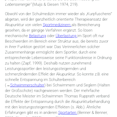
Lebensenergie“
(Muijs & Giesen 1974, 219).
Obwohl von der Schulmedizin immer wieder als „Kurpfuscherei“
abgetan, wird der ganzheitlich orientierte Therapieansatz der
Akupunktur von vielen
Sportmedizinern
als Bereicherung
gesehen, da er gängige Verfahren ergänzt. So lösen
mechanische
Belastung
oder
Überlastung
im Sport oft nur
Beschwerden im Bereich einer Struktur aus, die bereits zuvor
in ihrer Funktion gestört war. Das Verinnerlichen solcher
Zusammenhänge ermöglicht dem Sportler, durch eine
entsprechende Lebensweise seine Funktionskreise in Ordnung
zu halten (Zapf, 1999). Deshalb nutzen zunehmend
Leistungssportler den leistungssteigernden und
schmerzlindernden Effekt der Akupunktur. So konnte z.B. eine
schnelle Entspannung im Schulterbereich
(→
Schwimmerschulter
) bei Schwimmern und Seglern (Halten
der Großschote) nachgewiesen werden. Der mehrfache
Deutsche Meister im Schwimmen Thomas Rupprath verband
die Effekte der Entspannung durch die Akupunkturbehandlung
mit den leistungssteigernden Effekten (s. Abb.). Ähnliche
Erfahrungen gibt es in anderen
Sportarten
(Benner & Benner,