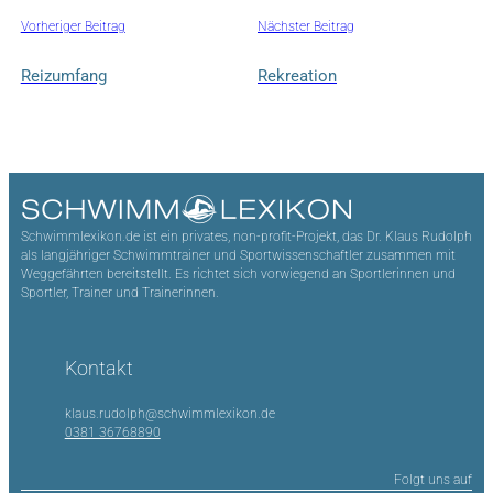
Vorheriger Beitrag
Nächster Beitrag
Reizumfang
Rekreation
Schwimmlexikon.de ist ein privates, non-profit-Projekt, das Dr. Klaus Rudolph
als langjähriger Schwimmtrainer und Sportwissenschaftler zusammen mit
Weggefährten bereitstellt. Es richtet sich vorwiegend an Sportlerinnen und
Sportler, Trainer und Trainerinnen.
Kontakt
klaus.rudolph@schwimmlexikon.de
0381 36768890
Folgt uns auf