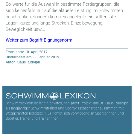
Sollwerte für die Auswahl in bestimmte Fördergruppen, die
sich keinesfalls nur auf die aktuelle Leistung im Schwimmen
beschränken, sondern komplex angelegt sein sollten: alle
Lagen, kurze und lange Strecken, Einzelbewegung,
Beweglichkeit usw.…
Weiter zum Begriff Eignungsnorm
Erstellt am: 10. April 2017
Überarbeitet am: 8. Februar 2019
Autor: Klaus Rudolph
Schwimmlexikon.de ist ein privates, non-profit-Projekt, das Dr. Klaus Rudolph
als langjähriger Schwimmtrainer und Sportwissenschaftler zusammen mit
Weggefährten bereitstellt. Es richtet sich vorwiegend an Sportlerinnen und
Sportler, Trainer und Trainerinnen.