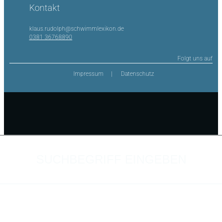
Kontakt
klaus.rudolph@schwimmlexikon.de
0381 36768890
Folgt uns auf
Impressum
Datenschutz