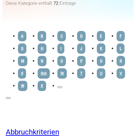
Diese Kategorie enthält
72
Einträge
A
B
C
D
E
F
G
H
I
J
K
L
M
N
O
P
Q
R
S
Sch
St
T
U
V
W
X
Abbruchkriterien