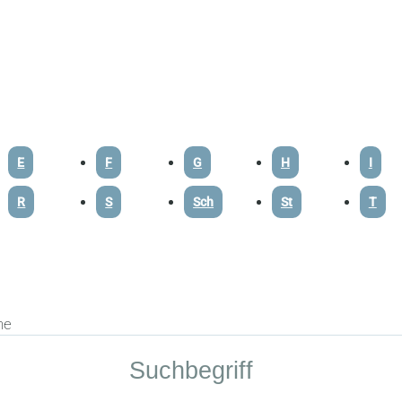
E
F
G
H
I
R
S
Sch
St
T
he