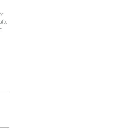
or
üfte
em