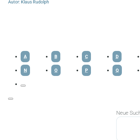
Autor: Klaus Rudolph
A
B
C
D
N
O
P
Q
Neue Suc
Suchen