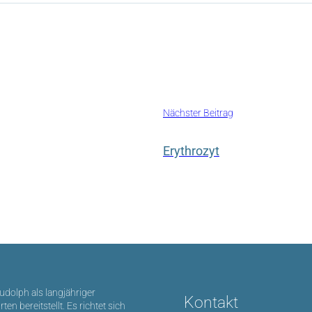
Nächster Beitrag
Erythrozyt
Rudolph als langjähriger
Kontakt
bereitstellt. Es richtet sich