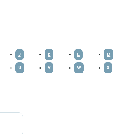
J
K
L
M
U
V
W
X