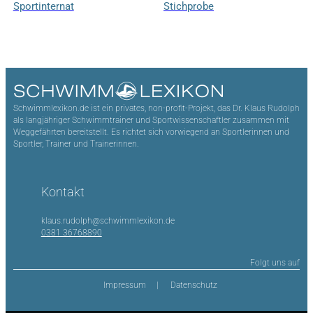
Sportinternat
Stichprobe
Schwimmlexikon.de ist ein privates, non-profit-Projekt, das Dr. Klaus Rudolph
als langjähriger Schwimmtrainer und Sportwissenschaftler zusammen mit
Weggefährten bereitstellt. Es richtet sich vorwiegend an Sportlerinnen und
Sportler, Trainer und Trainerinnen.
Kontakt
klaus.rudolph@schwimmlexikon.de
0381 36768890
Folgt uns auf
Impressum
Datenschutz