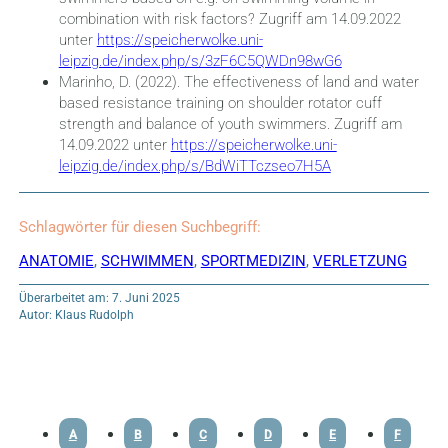
combination with risk factors? Zugriff am 14.09.2022
unter
https://speicherwolke.uni-
leipzig.de/index.php/s/3zF6C5QWDn98wG6
Marinho, D. (2022). The effectiveness of land and water
based resistance training on shoulder rotator cuff
strength and balance of youth swimmers. Zugriff am
14.09.2022 unter
https://speicherwolke.uni-
leipzig.de/index.php/s/BdWiTTczseo7H5A
Schlagwörter für diesen Suchbegriff:
ANATOMIE
,
SCHWIMMEN
,
SPORTMEDIZIN
,
VERLETZUNG
Überarbeitet am: 7. Juni 2025
Autor: Klaus Rudolph
A
B
C
D
E
F