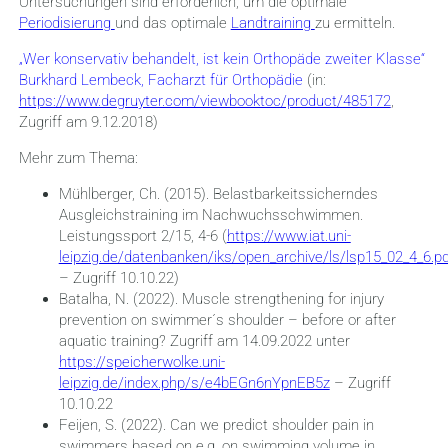
Untersuchungen sind erforderlich, um die optimale
Periodisierung
und das optimale
Landtraining
zu ermitteln.
„Wer konservativ behandelt, ist kein Orthopäde zweiter Klasse“
Burkhard Lembeck, Facharzt für Orthopädie
(in:
https://www.degruyter.com/viewbooktoc/product/485172
,
Zugriff am 9.12.2018)
Mehr zum Thema:
Mühlberger, Ch. (2015). Belastbarkeitssicherndes
Ausgleichstraining im Nachwuchsschwimmen.
Leistungssport 2/15, 4-6 (
https://www.iat.uni-
leipzig.de/datenbanken/iks/open_archive/ls/lsp15_02_4_6.pd
– Zugriff 10.10.22)
Batalha, N. (2022). Muscle strengthening for injury
prevention on swimmer´s shoulder – before or after
aquatic training? Zugriff am 14.09.2022 unter
https://speicherwolke.uni-
leipzig.de/index.php/s/e4bEGn6nYpnEB5z
– Zugriff
10.10.22
Feijen, S. (2022). Can we predict shoulder pain in
swimmers based on e.g. on swimming volume in