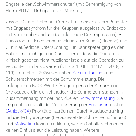
Engstelle der „Schwimmerschulter“ (mit Genehmigung von
Herrn PÖTZL, Orthopädie Uni Münster)
Exkurs:
Oxford-Professor Carr hat mit seinem Team Patienten
mit Engpassyndrom für drei Gruppen ausgelost. A. Endoskop
mit Knochenbehandlung (subakromiale Dekompression), B.
Endoskop mit Knochenbehandlung zum Schein (Placebo) und
C. nur äußerliche Untersuchung. Ein Jahr später ging es den
Patienten gleich gut und Carr folgerte, dass die Operation
klinisch gesehen nicht nützlicher ist als auf die Operation zu
verzichten und abzuwarten (DER SPIEGEL 47/17.11.2018, S.
119). Tate et al. (2025) verglichen
Schulterfunktion
und
Schulterschmerzen mit der Schwimmleistung. Die
anfänglichen KJOC-Werte (Fragebogens der Kerlan-Jobe
Orthopaedic Clinic), nicht jedoch die Schmerzen, standen in
Zusammenhang mit der individuellen
Schwimmleistung
. Sie
empfehlen deshalb der Verbesserung der
Vorsaison
funktion
(
Athletik
/
GA
) Priorität einzuräumen. Durch Ausdauertraining
induzierte Hypoalgesie (Herabgesetzte Schmerzempfindung)
und
Motivation
könnten erklären, warum Schulterschmerzen
keinen Einfluss auf die Leistung haben. Weitere