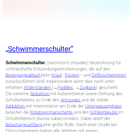
„Schwimmerschulter“
Schwimmerschulter
(swimmer’s shoulder),
Bezeichnung für
schmerzhafte Entzündungserscheinungen, die auf den
Bewegungsablauf
beim
Kraul
-,
Rücken
– und
Delfinschwimmen
zurückzuführen sind, insbesondere wenn dies noch unter
erhöhten
Widerständen
(→
Paddles
, →
Zugbank
) geschieht.
Die extreme
Abduktion
mit Außenrotation sowie Drehung des
Schulterblattes zu Ende des
Armzuges
und die starke
Adduktion
mit Innenrotation am Ende der
Unterwasserphase
belasten die
Rotatorenmanschette
und den
Schleimbeutel
im
Schulterbereich (bursa subacromialis). Dabei spielt der
Belastungsumfang
eine große Rolle. Nach einer Studie bei
Eliteschwimmern hatten alle Athleten mit einem