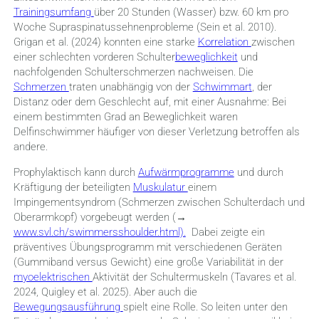
Trainingsumfang
über 20 Stunden (Wasser) bzw. 60 km pro
Woche Supraspinatussehnenprobleme (Sein et al. 2010).
Grigan et al. (2024) konnten eine starke
Korrelation
zwischen
einer schlechten vorderen Schulter
beweglichkeit
und
nachfolgenden Schulterschmerzen nachweisen. Die
Schmerzen
traten unabhängig von der
Schwimmart
, der
Distanz oder dem Geschlecht auf, mit einer Ausnahme: Bei
einem bestimmten Grad an Beweglichkeit waren
Delfinschwimmer häufiger von dieser Verletzung betroffen als
andere.
Prophylaktisch kann durch
Aufwärmprogramme
und durch
Kräftigung der beteiligten
Muskulatur
einem
Impingementsyndrom (Schmerzen zwischen Schulterdach und
Oberarmkopf) vorgebeugt werden (→
www.svl.ch/swimmersshoulder.html).
Dabei zeigte ein
präventives Übungsprogramm mit verschiedenen Geräten
(Gummiband versus Gewicht) eine große Variabilität in der
myoelektrischen
Aktivität der Schultermuskeln (Tavares et al.
2024, Quigley et al. 2025). Aber auch die
Bewegungsausführung
spielt eine Rolle. So leiten unter den