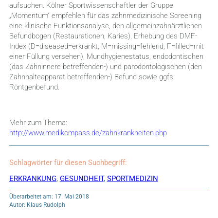
aufsuchen. Kölner Sportwissenschaftler der Gruppe
„Momentum“ empfehlen für das zahnmedizinische Screening
eine klinische Funktionsanalyse, den allgemeinzahnärztlichen
Befundbogen (Restaurationen, Karies), Erhebung des DMF-
Index (D=diseased=erkrankt; M=missing=fehlend; F=filled=mit
einer Füllung versehen), Mundhygienestatus, endodontischen
(das Zahninnere betreffenden-) und parodontologischen (den
Zahnhalteapparat betreffenden-) Befund sowie ggfs.
Röntgenbefund.
Mehr zum Thema:
http://www.medikompass.de/zahnkrankheiten.php
Schlagwörter für diesen Suchbegriff:
ERKRANKUNG
,
GESUNDHEIT
,
SPORTMEDIZIN
Überarbeitet am: 17. Mai 2018
Autor: Klaus Rudolph