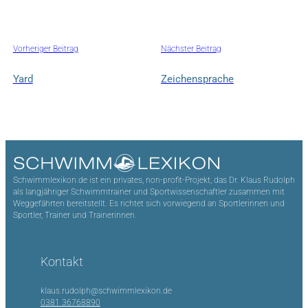
Vorheriger Beitrag
Nächster Beitrag
Yard
Zeichensprache
Schwimmlexikon.de ist ein privates, non-profit-Projekt, das Dr. Klaus Rudolph
als langjähriger Schwimmtrainer und Sportwissenschaftler zusammen mit
Weggefährten bereitstellt. Es richtet sich vorwiegend an Sportlerinnen und
Sportler, Trainer und Trainerinnen.
Kontakt
klaus.rudolph@schwimmlexikon.de
0381 36768890