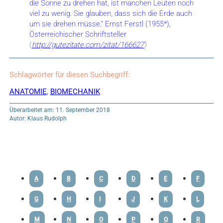
die Sonne zu drehen hat, ist manchen Leuten noch
viel zu wenig. Sie glauben, dass sich die Erde auch
um sie drehen müsse.“ Ernst Ferstl (1955*),
Österreichischer Schriftsteller
(
http://gutezitate.com/zitat/166627
)
Schlagwörter für diesen Suchbegriff:
ANATOMIE
,
BIOMECHANIK
Überarbeitet am: 11. September 2018
Autor: Klaus Rudolph
A
B
C
D
E
F
G
H
I
J
K
L
M
N
O
P
Q
R