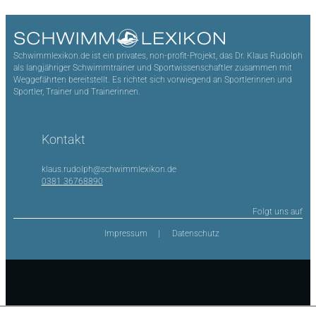
Schwimmlexikon.de ist ein privates, non-profit-Projekt, das Dr. Klaus Rudolph
als langjähriger Schwimmtrainer und Sportwissenschaftler zusammen mit
Weggefährten bereitstellt. Es richtet sich vorwiegend an Sportlerinnen und
Sportler, Trainer und Trainerinnen.
Kontakt
klaus.rudolph@schwimmlexikon.de
0381 36768890
Folgt uns auf
Impressum
Datenschutz