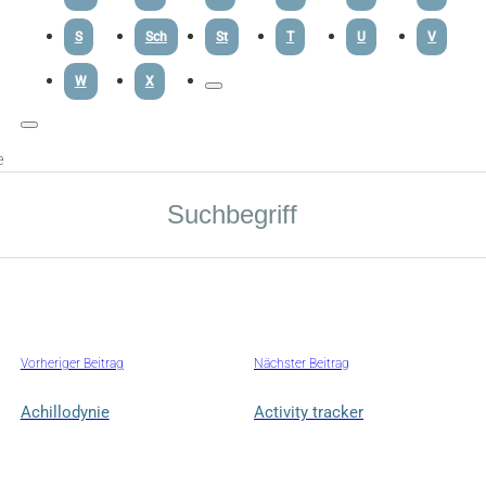
S
Sch
St
T
U
V
W
X
e
Vorheriger Beitrag
Nächster Beitrag
Achillodynie
Activity tracker