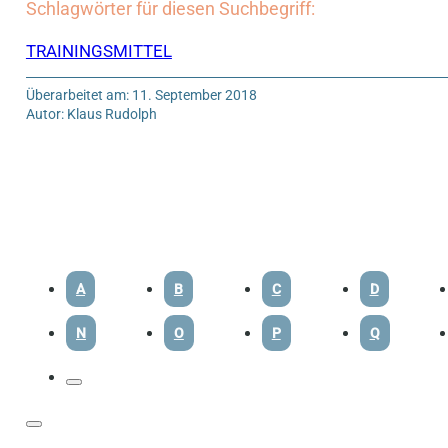
Schlagwörter für diesen Suchbegriff:
TRAININGSMITTEL
Überarbeitet am: 11. September 2018
Autor: Klaus Rudolph
A
B
C
D
N
O
P
Q