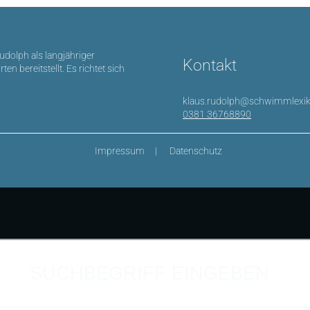
Rudolph als langjähriger
Kontakt
bereitstellt. Es richtet sich
klaus.rudolph@schwimmlexik
0381 36768890
Impressum
Datenschutz