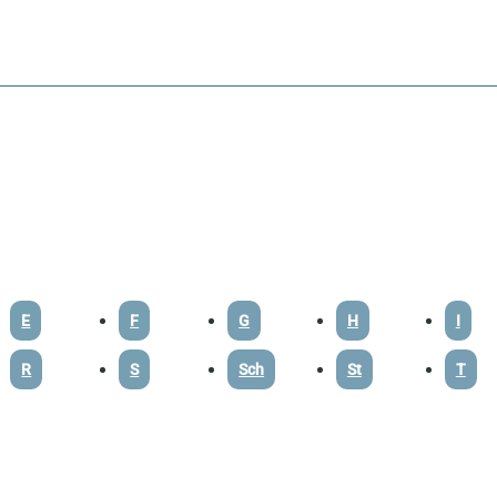
E
F
G
H
I
R
S
Sch
St
T