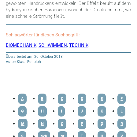
gewölbten Handrückens entwickeln. Der Effekt beruht auf dem
hydrodynamischen Paradoxon, wonach der Druck abnimmt, wo
eine schnelle Strömung fließt.
Schlagwörter für diesen Suchbegriff:
BIOMECHANIK
,
SCHWIMMEN
,
TECHNIK
Überarbeitet am: 20. Oktober 2018
Autor: Klaus Rudolph
A
B
C
D
E
F
G
H
I
J
K
L
M
N
O
P
Q
R
S
Sch
St
T
U
V