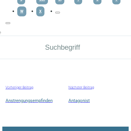
W
X
e
Vorheriger Beitrag
Nächster Beitrag
Anstrengungsempfinden
Antagonist