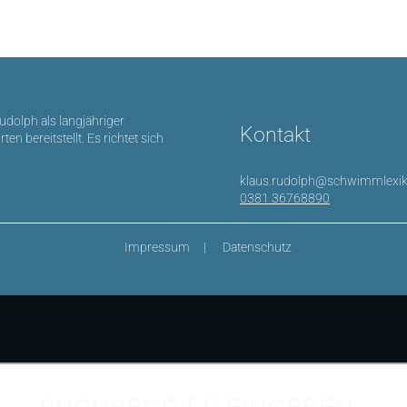
Rudolph als langjähriger
Kontakt
bereitstellt. Es richtet sich
klaus.rudolph@schwimmlexik
0381 36768890
Impressum
Datenschutz