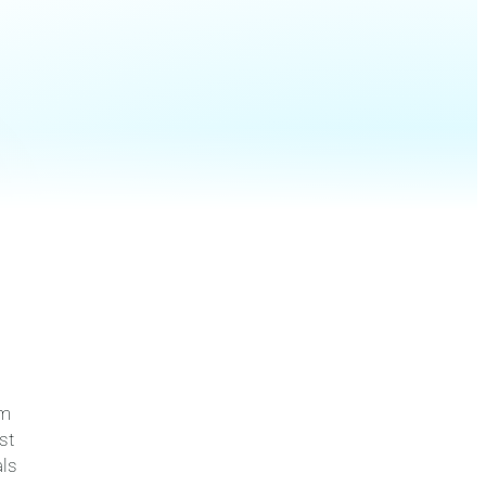
em
st
als