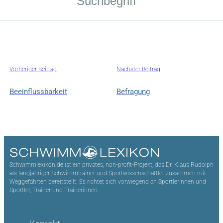
Vorheriger Beitrag
Nächster Beitrag
Beeinflussbarkeit
Befragung
Schwimmlexikon.de ist ein privates, non-profit-Projekt, das Dr. Klaus Rudolph
als langjähriger Schwimmtrainer und Sportwissenschaftler zusammen mit
Weggefährten bereitstellt. Es richtet sich vorwiegend an Sportlerinnen und
Sportler, Trainer und Trainerinnen.