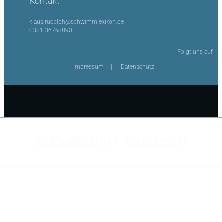
Kontakt
klaus.rudolph@schwimmlexikon.de
0381 36768890
Folgt uns auf
Impressum
Datenschutz