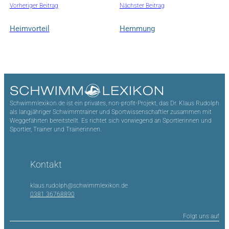
Vorheriger Beitrag
Nächster Beitrag
Heimvorteil
Hemmung
Schwimmlexikon.de ist ein privates, non-profit-Projekt, das Dr. Klaus Rudolph
als langjähriger Schwimmtrainer und Sportwissenschaftler zusammen mit
Weggefährten bereitstellt. Es richtet sich vorwiegend an Sportlerinnen und
Sportler, Trainer und Trainerinnen.
Kontakt
klaus.rudolph@schwimmlexikon.de
0381 36768890
Folgt uns auf