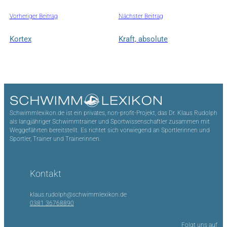
Vorheriger Beitrag
Nächster Beitrag
Kortex
Kraft, absolute
Schwimmlexikon.de ist ein privates, non-profit-Projekt, das Dr. Klaus Rudolph
als langjähriger Schwimmtrainer und Sportwissenschaftler zusammen mit
Weggefährten bereitstellt. Es richtet sich vorwiegend an Sportlerinnen und
Sportler, Trainer und Trainerinnen.
Kontakt
klaus.rudolph@schwimmlexikon.de
0381 36768890
Folgt uns auf