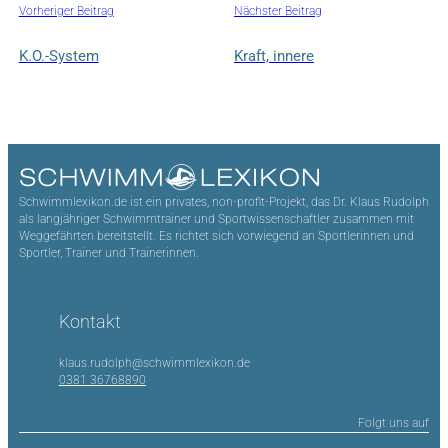
Vorheriger Beitrag
Nächster Beitrag
K.O.-System
Kraft, innere
Schwimmlexikon.de ist ein privates, non-profit-Projekt, das Dr. Klaus Rudolph
als langjähriger Schwimmtrainer und Sportwissenschaftler zusammen mit
Weggefährten bereitstellt. Es richtet sich vorwiegend an Sportlerinnen und
Sportler, Trainer und Trainerinnen.
Kontakt
klaus.rudolph@schwimmlexikon.de
0381 36768890
Folgt uns auf