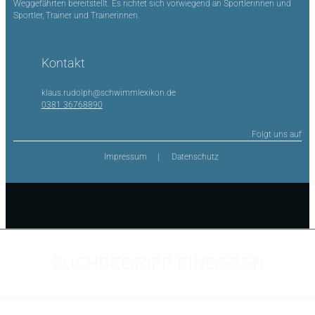
Weggefährten bereitstellt. Es richtet sich vorwiegend an Sportlerinnen und
Sportler, Trainer und Trainerinnen.
Kontakt
klaus.rudolph@schwimmlexikon.de
0381 36768890
Folgt uns auf
Impressum
Datenschutz