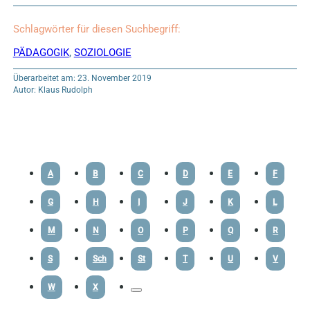
Schlagwörter für diesen Suchbegriff:
PÄDAGOGIK
,
SOZIOLOGIE
Überarbeitet am: 23. November 2019
Autor: Klaus Rudolph
A
B
C
D
E
F
G
H
I
J
K
L
M
N
O
P
Q
R
S
Sch
St
T
U
V
W
X