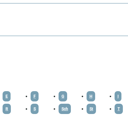
E
F
G
H
I
R
S
Sch
St
T