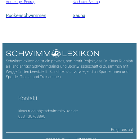
Vorheriger Beitrag
Nächster Beitrag
Rückenschwimmen
Sauna
Schwimmlexikon.de ist ein privates, non-profit-Projekt, das Dr. Klaus Rudolph
als langjähriger Schwimmtrainer und Sportwissenschaftler zusammen mit
Weggefährten bereitstellt. Es richtet sich vorwiegend an Sportlerinnen und
Sportler, Trainer und Trainerinnen.
Kontakt
klaus.rudolph@schwimmlexikon.de
0381 36768890
Folgt uns auf