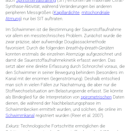
auch
Sprintintervalltraining
(SIT) erhöhten die maximale Citrat-
Synthase-Aktivität, während Veränderungen bei anderen
peripheren Messgrößen (
Kapillardichte
,
mitochondriale
Atmung
) nur bei SIT auftraten.
Im Schwimmen ist die Bestimmung der Sauerstoffaufnahme
vor allem ein messtechnisches Problem. Zunächst wurde die
zwar präzise, aber aufwendige Douglassackmethode
favorisiert. Durch die folgenden
breath-by-breath-Geräten
konnten erstmals die einzelnen Atemzüge aufgezeichnet und
damit die Sauerstoffaufnahmekinetik erfasst werden. Das
setzt aber eine direkte Erfassung durch Schnorchel voraus, die
den Schwimmer in seiner Bewegung behindern (besonders im
Kanal mit der enormen Gegenströmung). Deshalb entschied
man sich in vielen Fällen zur Nachatmung, die aber nur die
Stoffwechselsituation am Belastungsende erfasst. Sie könnte
als Bindeglied für die Interpretation von
spirometrischen
Daten
dienen, die während der Nachbelastungsphase im
Schwimmbecken ermittelt wurden, und solchen, die online im
Schwimmkanal
registriert wurden (Reer et al. 2007).
Exkurs:
Technologische Fortschritte ermöglichen die