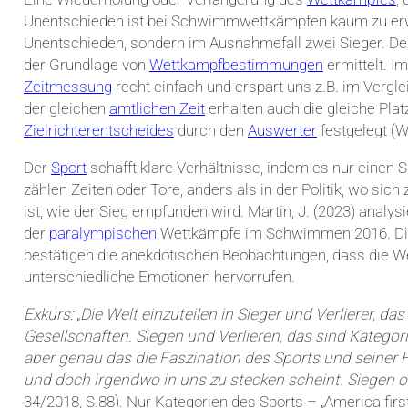
Unentschieden ist bei Schwimmwettkämpfen kaum zu erwa
Unentschieden, sondern im Ausnahmefall zwei Sieger. De
der Grundlage von
Wettkampfbestimmungen
ermittelt. I
Zeitmessung
recht einfach und erspart uns z.B. im Vergl
der gleichen
amtlichen Zeit
erhalten auch die gleiche Pla
Zielrichterentscheides
durch den
Auswerter
festgelegt (W
Der
Sport
schafft klare Verhältnisse, indem es nur einen S
zählen Zeiten oder Tore, anders als in der Politik, wo sic
ist, wie der Sieg empfunden wird. Martin, J. (2023) analy
der
paralympischen
Wettkämpfe im Schwimmen 2016. Die 
bestätigen die anekdotischen Beobachtungen, dass die We
unterschiedliche Emotionen hervorrufen.
Exkurs:
„
Die Welt einzuteilen in Sieger und Verlierer
Gesellschaften. Siegen und Verlieren, das sind Katego
aber genau das die Faszination des Sports und seiner He
und doch irgendwo in uns zu stecken scheint. Siegen ode
34/2018, S.88). Nur Kategorien des Sports – „America firs