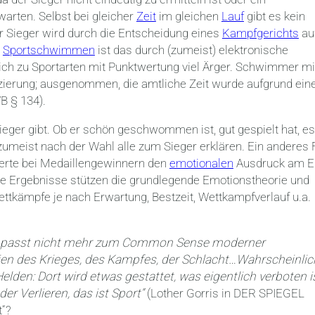
rten. Selbst bei gleicher
Zeit
im gleichen
Lauf
gibt es kein
r Sieger wird durch die Entscheidung eines
Kampfgerichts
au
m
Sportschwimmen
ist das durch (zumeist) elektronische
eich zu Sportarten mit Punktwertung viel Ärger. Schwimmer mi
tzierung; ausgenommen, die amtliche Zeit wurde aufgrund ein
B § 134).
ieger gibt. Ob er schön geschwommen ist, gut gespielt hat, es
h zumeist nach der Wahl alle zum Sieger erklären. Ein anderes 
sierte bei Medaillengewinnern den
emotionalen
Ausdruck am E
Ergebnisse stützen die grundlegende Emotionstheorie und
ttkämpfe je nach Erwartung, Bestzeit, Wettkampfverlauf u.a.
, das passt nicht mehr zum Common Sense moderner
rien des Krieges, des Kampfes, der Schlacht…Wahrscheinlich
lden: Dort wird etwas gestattet, was eigentlich verboten i
r Verlieren, das ist Sport“
(Lother Gorris in DER SPIEGEL
t“?