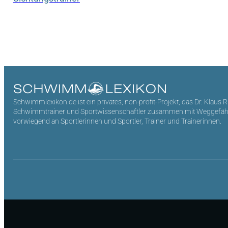
Schwimmlexikon.de ist ein privates, non-profit-Projekt, das Dr. Klaus 
Schwimmtrainer und Sportwissenschaftler zusammen mit Weggefährten 
vorwiegend an Sportlerinnen und Sportler, Trainer und Trainerinnen.