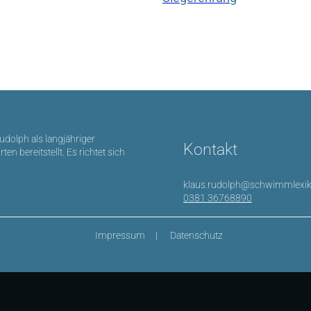
Rudolph als langjähriger
Kontakt
bereitstellt. Es richtet sich
klaus.rudolph@schwimmlexik
0381 36768890
Impressum
Datenschutz