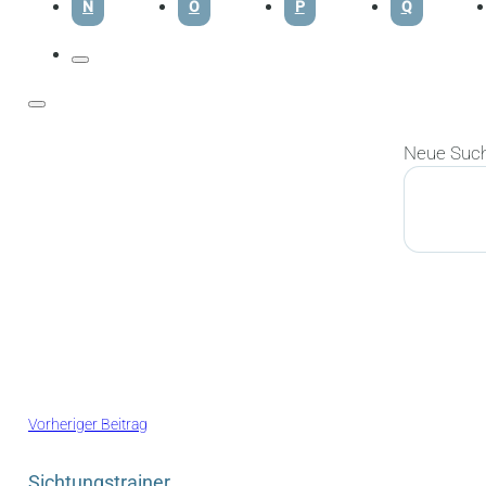
N
O
P
Q
Neue Suc
Suchen
Vorheriger Beitrag
Sichtungstrainer