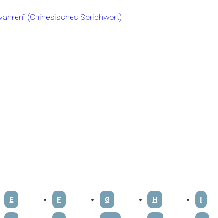
ewahren“ (Chinesisches Sprichwort)
E
F
G
H
I