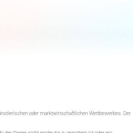
künstlerischen oder marktwirtschaftlichen Wettbewerbes. Der
 da der Sieger nicht eindeutig zu ermitteln ist oder ein