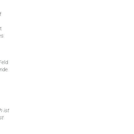
f
t
es
Feld
nde
 ist
st