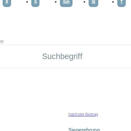
R
S
Sch
St
T
he
Nächster Beitrag
Siegerehrung