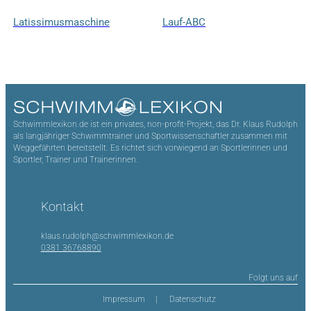
Latissimusmaschine
Lauf-ABC
Schwimmlexikon.de ist ein privates, non-profit-Projekt, das Dr. Klaus Rudolph
als langjähriger Schwimmtrainer und Sportwissenschaftler zusammen mit
Weggefährten bereitstellt. Es richtet sich vorwiegend an Sportlerinnen und
Sportler, Trainer und Trainerinnen.
Kontakt
klaus.rudolph@schwimmlexikon.de
0381 36768890
Folgt uns auf
Impressum
Datenschutz