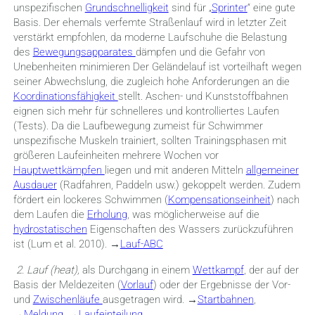
unspezifischen
Grundschnelligkeit
sind für „
Sprinter
“ eine gute
Basis. Der ehemals verfemte Straßenlauf wird in letzter Zeit
verstärkt empfohlen, da moderne Laufschuhe die Belastung
des
Bewegungsapparates
dämpfen und die Gefahr von
Unebenheiten minimieren Der Geländelauf ist vorteilhaft wegen
seiner Abwechslung, die zugleich hohe Anforderungen an die
Koordinationsfähigkeit
stellt. Aschen- und Kunststoffbahnen
eignen sich mehr für schnelleres und kontrolliertes Laufen
(Tests). Da die Laufbewegung zumeist für Schwimmer
unspezifische Muskeln trainiert, sollten Trainingsphasen mit
größeren Laufeinheiten mehrere Wochen vor
Hauptwettkämpfen
liegen und mit anderen Mitteln
allgemeiner
Ausdauer
(Radfahren, Paddeln usw.) gekoppelt werden. Zudem
fördert ein lockeres Schwimmen (
Kompensationseinheit
) nach
dem Laufen die
Erholung
, was möglicherweise auf die
hydrostatischen
Eigenschaften des Wassers zurückzuführen
ist (Lum et al. 2010). →
Lauf-ABC
2.
Lauf (heat),
als Durchgang in einem
Wettkampf
, der auf der
Basis der Meldezeiten (
Vorlauf
) oder der Ergebnisse der Vor-
und
Zwischenläufe
ausgetragen wird. →
Startbahnen
,
→
Meldung
, →
Laufeinteilung