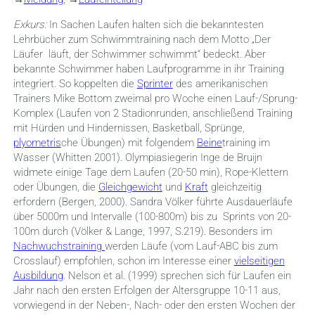
Exkurs:
In Sachen Laufen halten sich die bekanntesten
Lehrbücher zum Schwimmtraining nach dem Motto „Der
Läufer läuft, der Schwimmer schwimmt“ bedeckt. Aber
bekannte Schwimmer haben Laufprogramme in ihr Training
integriert. So koppelten die
Sprinter
des amerikanischen
Trainers Mike Bottom
zweimal pro Woche einen Lauf-/Sprung-
Komplex (Laufen von 2 Stadionrunden, anschließend Training
mit Hürden und Hindernissen, Basketball, Sprünge,
plyometris
che Übungen) mit folgendem
Beine
training im
Wasser (Whitten 2001). Olympiasiegerin Inge de Bruijn
widmete einige Tage dem Laufen (20-50 min), Rope-Klettern
oder Übungen, die
Gleichgewicht
und
Kraft
gleichzeitig
erfordern (Bergen, 2000). Sandra Völker führte Ausdauerläufe
über 5000m und Intervalle (100-800m) bis zu Sprints von 20-
100m durch (Völker & Lange, 1997, S.219). Besonders im
Nachwuchstraining
werden Läufe (vom Lauf-ABC bis zum
Crosslauf) empfohlen, schon im Interesse einer
vielseitigen
Ausbildung
.
Nelson et al. (1999) sprechen sich für Laufen ein
Jahr nach den ersten Erfolgen der Altersgruppe 10-11 aus,
vorwiegend in der Neben-, Nach- oder den ersten Wochen der