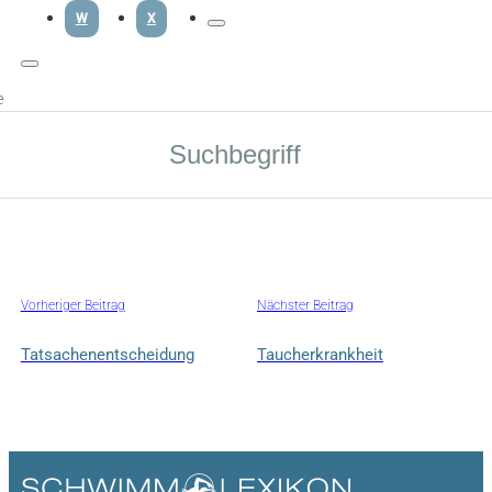
W
X
e
Vorheriger Beitrag
Nächster Beitrag
Tatsachenentscheidung
Taucherkrankheit