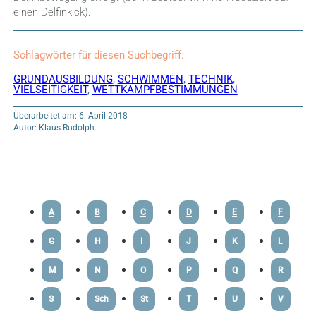
einen Delfinkick).
Schlagwörter für diesen Suchbegriff:
GRUNDAUSBILDUNG
,
SCHWIMMEN
,
TECHNIK
,
VIELSEITIGKEIT
,
WETTKAMPFBESTIMMUNGEN
Überarbeitet am: 6. April 2018
Autor: Klaus Rudolph
A
B
C
D
E
F
G
H
I
J
K
L
M
N
O
P
Q
R
S
Sch
St
T
U
V