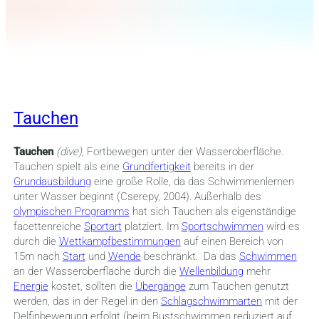
Tauchen
Tauchen
(dive),
Fortbewegen unter der Wasseroberfläche.
Tauchen spielt als eine
Grundfertigkeit
bereits in der
Grundausbildung
eine große Rolle, da das Schwimmenlernen
unter Wasser beginnt (Cserepy, 2004). Außerhalb des
olympischen Programms
hat sich Tauchen als eigenständige
facettenreiche
Sportart
platziert. Im
Sportschwimmen
wird es
durch die
Wettkampfbestimmungen
auf einen Bereich von
15m nach
Start
und
Wende
beschränkt. Da das
Schwimmen
an der Wasseroberfläche durch die
Wellenbildung
mehr
Energie
kostet, sollten die
Übergänge
zum Tauchen genutzt
werden, das in der Regel in den
Schlagschwimmarten
mit der
Delfinbewegung erfolgt (beim Bustschwimmen reduziert auf