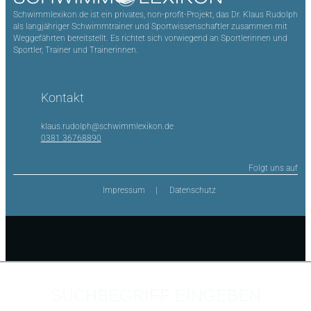
Schwimmlexikon.de ist ein privates, non-profit-Projekt, das Dr. Klaus Rudolph
als langjähriger Schwimmtrainer und Sportwissenschaftler zusammen mit
Weggefährten bereitstellt. Es richtet sich vorwiegend an Sportlerinnen und
Sportler, Trainer und Trainerinnen.
Kontakt
klaus.rudolph@schwimmlexikon.de
0381 36768890
Folgt uns auf
Impressum
Datenschutz