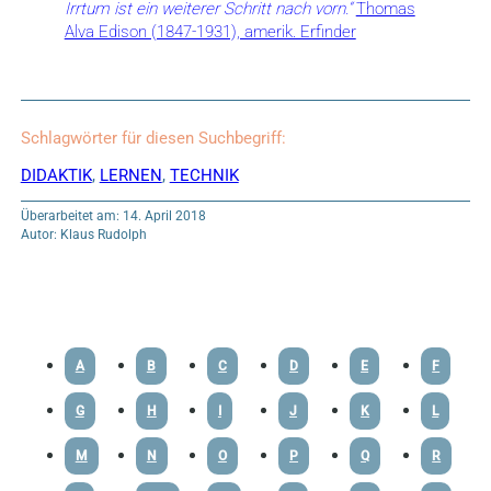
Irrtum ist ein weiterer Schritt nach vorn.“
Thomas
Alva Edison (1847-1931), amerik. Erfinder
Schlagwörter für diesen Suchbegriff:
DIDAKTIK
,
LERNEN
,
TECHNIK
Überarbeitet am: 14. April 2018
Autor: Klaus Rudolph
A
B
C
D
E
F
G
H
I
J
K
L
M
N
O
P
Q
R