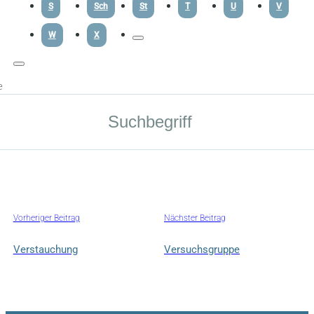
S
Sch
St
T
U
V
W
X
e
Vorheriger Beitrag
Nächster Beitrag
Verstauchung
Versuchsgruppe