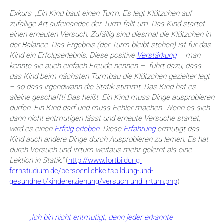
Exkurs: „Ein Kind baut einen Turm. Es legt Klötzchen auf
zufällige Art aufeinander, der Turm fällt um. Das Kind startet
einen erneuten Versuch. Zufällig sind diesmal die Klötzchen in
der Balance. Das Ergebnis (der Turm bleibt stehen) ist für das
Kind ein Erfolgserlebnis. Diese positive
Verstärkung
– man
könnte sie auch einfach Freude nennen – führt dazu, dass
das Kind beim nächsten Turmbau die Klötzchen gezielter legt
– so dass irgendwann die Statik stimmt. Das Kind hat es
alleine geschafft!
Das heißt: Ein Kind muss Dinge ausprobieren
dürfen. Ein Kind darf und muss Fehler machen. Wenn es sich
dann nicht entmutigen lässt und erneute Versuche startet,
wird es einen
Erfolg erleben
. Diese
Erfahrung
ermutigt das
Kind auch andere Dinge durch Ausprobieren zu lernen. Es hat
durch Versuch und Irrtum weitaus mehr gelernt als eine
Lektion in Statik.“
(
http://www.fortbildung-
fernstudium.de/persoenlichkeitsbildung-und-
gesundheit/kindererziehung/versuch-und-irrtum.php
)
„Ich bin nicht entmutigt, denn jeder erkannte