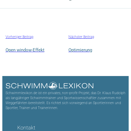
Vorheriger Beitrag
Nächster Beitrag
Open window-Effekt
Optimierung
Schwimmlexikon.de ist ein privates, non-profit-Projekt, das Dr. Klaus Rudolph
als langjähriger Schwimmtrainer und Sportwissenschaftler zusammen mit
Weggefährten bereitstellt. Es richtet sich vorwiegend an Sportlerinnen und
Sportler, Trainer und Trainerinnen.
Kontakt