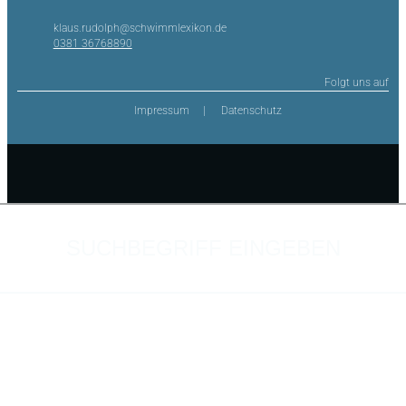
klaus.rudolph@schwimmlexikon.de
0381 36768890
Folgt uns auf
Impressum
Datenschutz