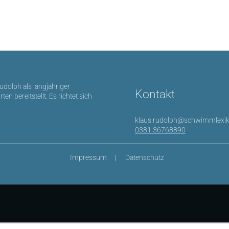
Rudolph als langjähriger
Kontakt
bereitstellt. Es richtet sich
klaus.rudolph@schwimmlexik
0381 36768890
Impressum
Datenschutz