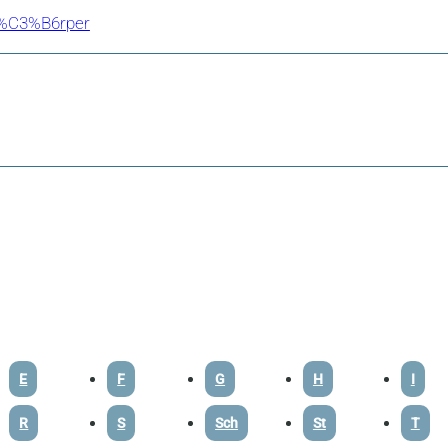
ik%C3%B6rper
E
F
G
H
I
R
S
Sch
St
T