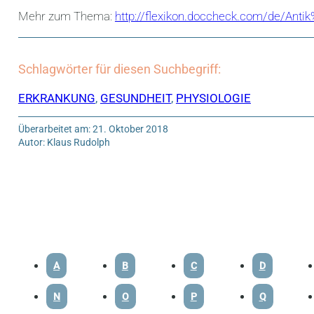
Mehr zum Thema:
http://flexikon.doccheck.com/de/Ant
Schlagwörter für diesen Suchbegriff:
ERKRANKUNG
,
GESUNDHEIT
,
PHYSIOLOGIE
Überarbeitet am: 21. Oktober 2018
Autor: Klaus Rudolph
A
B
C
D
N
O
P
Q