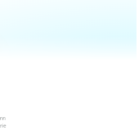
enn
rie