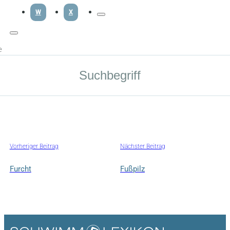
W
X
e
Vorheriger Beitrag
Nächster Beitrag
Furcht
Fußpilz