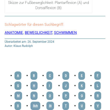
Skizze zur Fußbeweglichkeit: Plantarflexion (A) und
Dorsalflexion (B)
Schlagwörter für diesen Suchbegriff:
ANATOMIE
,
BEWEGLICHKEIT
,
SCHWIMMEN
Überarbeitet am: 26. September 2024
Autor: Klaus Rudolph
A
B
C
D
E
F
G
H
I
J
K
L
M
N
O
P
Q
R
S
Sch
St
T
U
V