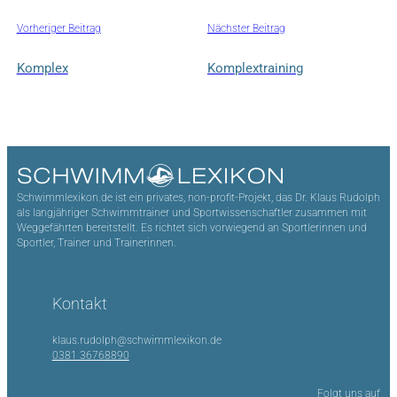
Vorheriger Beitrag
Nächster Beitrag
Komplex
Komplextraining
Schwimmlexikon.de ist ein privates, non-profit-Projekt, das Dr. Klaus Rudolph
als langjähriger Schwimmtrainer und Sportwissenschaftler zusammen mit
Weggefährten bereitstellt. Es richtet sich vorwiegend an Sportlerinnen und
Sportler, Trainer und Trainerinnen.
Kontakt
klaus.rudolph@schwimmlexikon.de
0381 36768890
Folgt uns auf