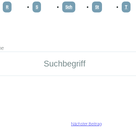
R
S
Sch
St
T
he
Nächster Beitrag