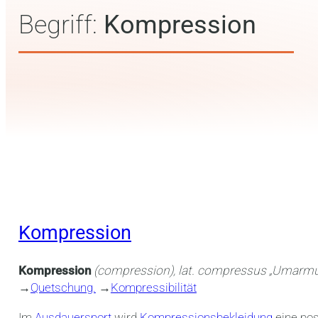
Begriff:
Kompression
Kompression
Kompression
(compression), lat. compressus „Umarm
→
Quetschung.
→
Kompressibilität
Im
Ausdauersport
wird
Kompressionsbekleidung
eine pos