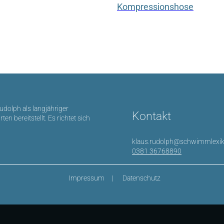
Kompressionshose
Rudolph als langjähriger
Kontakt
bereitstellt. Es richtet sich
klaus.rudolph@schwimmlexik
0381 36768890
Impressum
Datenschutz