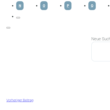
N
O
P
Q
Neue Suc
Suchen
Vorheriger Beitrag