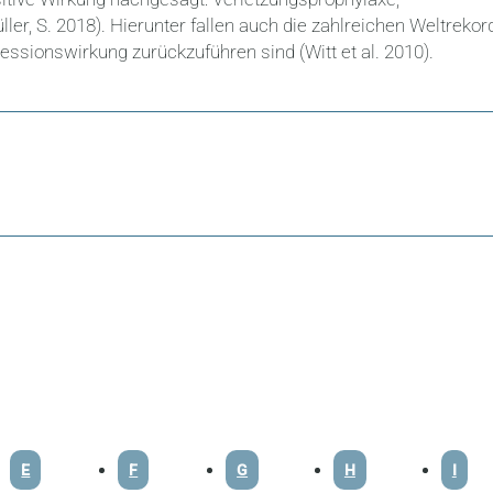
ler, S. 2018). Hierunter fallen auch die zahlreichen Weltrekor
ressionswirkung zurückzuführen sind (Witt et al. 2010).
E
F
G
H
I