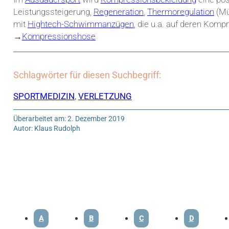
Leistungssteigerung,
Regeneration
,
Thermoregulation
(Mül
mit
Hightech-Schwimmanzügen
, die u.a. auf deren Komp
→
Kompressionshose
Schlagwörter für diesen Suchbegriff:
SPORTMEDIZIN
,
VERLETZUNG
Überarbeitet am: 2. Dezember 2019
Autor: Klaus Rudolph
A
B
C
D