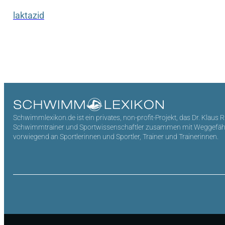
laktazid
Schwimmlexikon.de ist ein privates, non-profit-Projekt, das Dr. Klaus 
Schwimmtrainer und Sportwissenschaftler zusammen mit Weggefährten 
vorwiegend an Sportlerinnen und Sportler, Trainer und Trainerinnen.