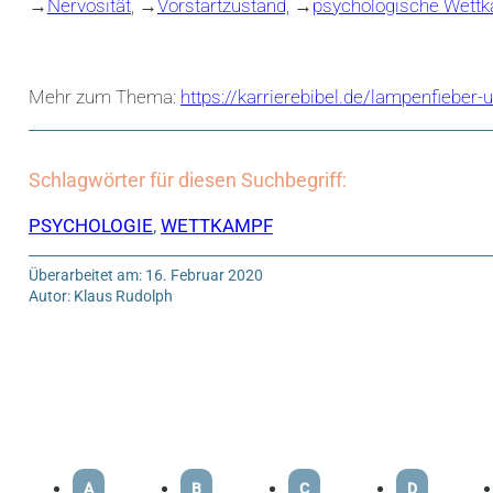
→
Nervosität
, →
Vorstartzustand,
→
psychologische Wettk
Mehr zum Thema:
https://karrierebibel.de/lampenfieber
Schlagwörter für diesen Suchbegriff:
PSYCHOLOGIE
,
WETTKAMPF
Überarbeitet am: 16. Februar 2020
Autor: Klaus Rudolph
A
B
C
D