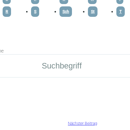
R
S
Sch
St
T
he
Nächster Beitrag