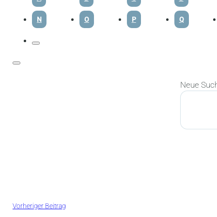
N
O
P
Q
Neue Suc
Suchen
Vorheriger Beitrag