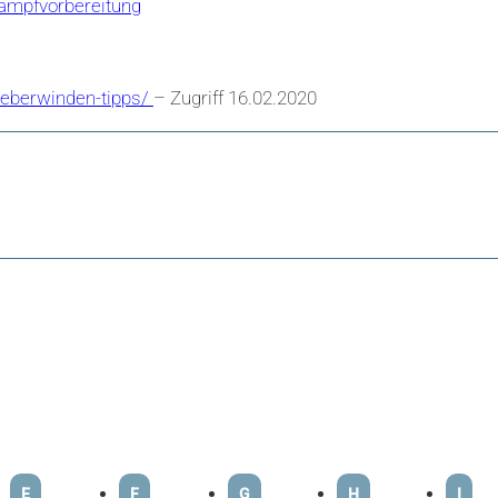
ampfvorbereitung
-ueberwinden-tipps/
– Zugriff 16.02.2020
E
F
G
H
I