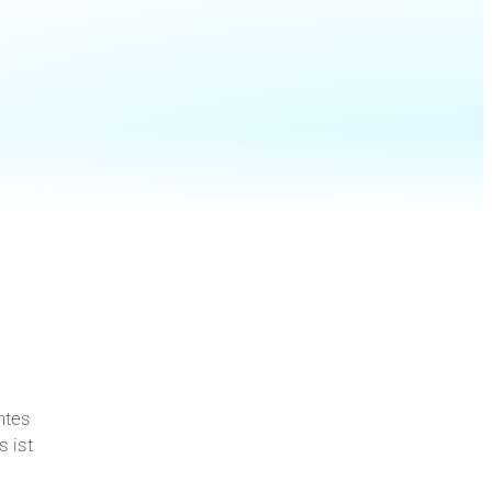
htes
 ist