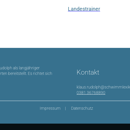
Landestrainer
Rudolph als langjähriger
Kontakt
bereitstellt. Es richtet sich
klaus.rudolph@schwimmlexik
0381 36768890
Impressum
Datenschutz