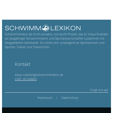
Schwimmlexikon.de ist ein privates, non-profit-Projekt, das Dr. Klaus Rudolph
als langjähriger Schwimmtrainer und Sportwissenschaftler zusammen mit
Weggefährten bereitstellt. Es richtet sich vorwiegend an Sportlerinnen und
Sportler, Trainer und Trainerinnen.
Kontakt
klaus.rudolph@schwimmlexikon.de
0381 36768890
Folgt uns auf
Impressum
Datenschutz