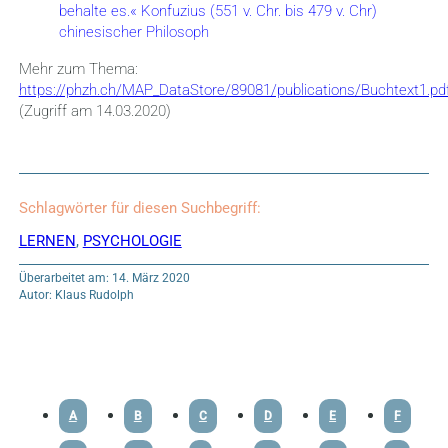
behalte es.« Konfuzius (551 v. Chr. bis 479 v. Chr)
chinesischer Philosoph
Mehr zum Thema:
https://phzh.ch/MAP_DataStore/89081/publications/Buchtext1.pd
(Zugriff am 14.03.2020)
Schlagwörter für diesen Suchbegriff:
LERNEN
,
PSYCHOLOGIE
Überarbeitet am: 14. März 2020
Autor: Klaus Rudolph
A
B
C
D
E
F