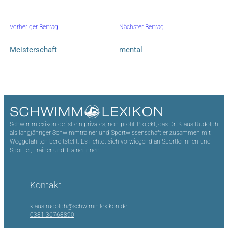
Vorheriger Beitrag
Nächster Beitrag
Meisterschaft
mental
Schwimmlexikon.de ist ein privates, non-profit-Projekt, das Dr. Klaus Rudolph
als langjähriger Schwimmtrainer und Sportwissenschaftler zusammen mit
Weggefährten bereitstellt. Es richtet sich vorwiegend an Sportlerinnen und
Sportler, Trainer und Trainerinnen.
Kontakt
klaus.rudolph@schwimmlexikon.de
0381 36768890